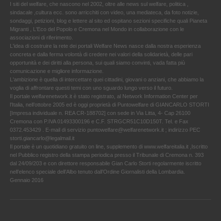
I siti del welfare, che nascono nel 2002, oltre alle news sul welfare, politica ,
sindacale ,cultura ecc. sono arricchiti con video, una mediateca, da foto notizie,
sondaggi, petizioni, blog e lettere al sito ed ospitano sezioni specifiche quali Pianeta
Migranti , L'Eco del Popolo e Cremona nel Mondo in collaborazione con le
associazioni di riferimento.
L'idea di costruire la rete dei portali Welfare News nasce dalla nostra esperienza
concreta e dalla ferma volontà di credere nei valori della solidarietà, delle pari
opportunità e dei diritti alla persona, sui quali siamo convinti, vada fatta più
comunicazione e migliore informazione.
L'ambizione è quella di intercettare quei cittadini, giovani o anziani, che abbiamo la
voglia di affrontare questi temi con uno sguardo lungo verso il futuro.
Il portale welfarenetwork.it è stato registrato, al Network Information Center per
l'Italia, nell’ottobre 2005 ed è oggi proprietà di Puntowelfare di GIANCARLO STORTI
[Impresa individuale n. REA CR-188702] con sede in Via Litta, 4- Cap 26100
Cremona con P.IVA 01493300196 e C.F. STRGCR51C10D150T. Tel. e Fax
0372.453429 . E-mail di servizio puntowelfare@welfarenetwork.it ; indirizzo PEC
storti.giancarlo@legalmail.it
Il portale è un quotidiano gratuito on line, supplemento di www.welfareitalia.it ,Iscritto
nel Pubblico registro della stampa periodica presso il Tribunale di Cremona n. 393
dal 24/09/203 e con direttore responsabile Gian Carlo Storti regolarmente iscritto
nell’elenco speciale dell’Albo tenuto dall’Ordine Giornalisti della Lombardia.
Gennaio 2016