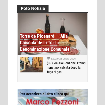
Foto Notizia
Torre de Picenardi – Alla
Chisóola de Li Tùr la
Denominazione Comunale
Sabato 25 Luglio 2026
(CR) Via Ala Ponzone: i tempi
ripristino viabilità dopo la
fuga di gas