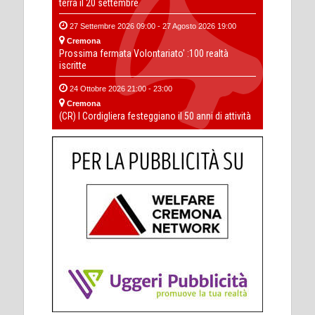
terra il 20 settembre
27 Settembre 2026 09:00 - 27 Agosto 2026 19:00
Cremona
Prossima fermata Volontariato' :100 realtà
iscritte
24 Ottobre 2026 21:00 - 23:00
Cremona
(CR) I Cordigliera festeggiano il 50 anni di attività