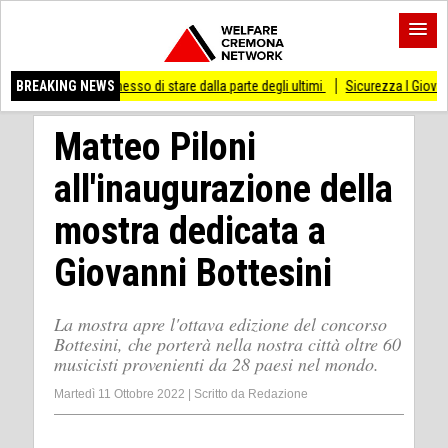
 mai smesso di stare dalla parte degli ultimi
BREAKING NEWS
Sicurezza I Giovani Democratici ri
Matteo Piloni
all'inaugurazione della
mostra dedicata a
Giovanni Bottesini
La mostra apre l'ottava edizione del concorso
Bottesini, che porterà nella nostra città oltre 60
musicisti provenienti da 28 paesi nel mondo.
Martedì 11 Ottobre 2022
|
Scritto da
Redazione