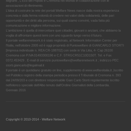
Migranti , L'Eco del Popolo e Cremona nel Mondo in collaborazione con le
associazioni di riferimento.
L'idea di costruire la rete dei portali Welfare News nasce dalla nostra esperienza
concreta e dalla ferma volontà di credere nei valori della solidarietà, delle pari
opportunità e dei diritti alla persona, sui quali siamo convinti, vada fatta più
comunicazione e migliore informazione.
L'ambizione è quella di intercettare quei cittadini, giovani o anziani, che abbiamo la
voglia di affrontare questi temi con uno sguardo lungo verso il futuro.
Il portale welfarenetwork.it è stato registrato, al Network Information Center per
l'Italia, nell’ottobre 2005 ed è oggi proprietà di Puntowelfare di GIANCARLO STORTI
[Impresa individuale n. REA CR-188702] con sede in Via Litta, 4- Cap 26100
Cremona con P.IVA 01493300196 e C.F. STRGCR51C10D150T. Tel. e Fax
0372.453429 . E-mail di servizio puntowelfare@welfarenetwork.it ; indirizzo PEC
storti.giancarlo@legalmail.it
Il portale è un quotidiano gratuito on line, supplemento di www.welfareitalia.it ,Iscritto
nel Pubblico registro della stampa periodica presso il Tribunale di Cremona n. 393
dal 24/09/203 e con direttore responsabile Gian Carlo Storti regolarmente iscritto
nell’elenco speciale dell’Albo tenuto dall’Ordine Giornalisti della Lombardia.
Gennaio 2016
Copyright © 2010-2014 - Welfare Network