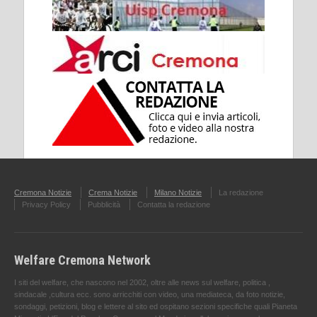
Cremona Notizie
Crema Notizie
Milano Notizie
La redazione
Privacy Policy
Pubblicità
Contatta la redazione
Welfare Cremona Network
I siti del welfare, che nascono nel 2002, oltre alle news sul welfare, politica ,
sindacale ,cultura ecc. sono arricchiti con video, una mediateca, da foto notizie,
sondaggi, petizioni, blog e lettere al sito ed ospitano sezioni specifiche quali Pianeta