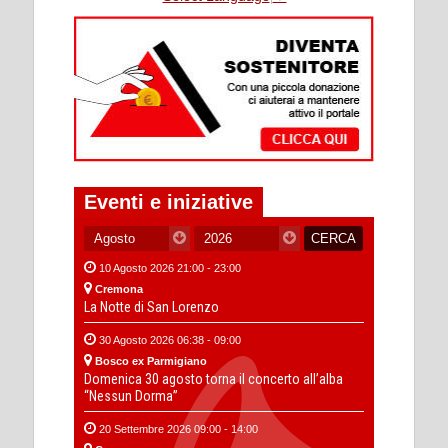
Eventi e iniziative
10 Agosto 2026 21:00 - 23:00
Cremona
La Notte di San Lorenzo
30 Agosto 2026 06:38 - 09:00
Bosco ex Parmigiano
Domenica 30 agosto torna il concerto all’alba
“Nessun Dorma”
20 Settembre 2026 09:00 - 14:00