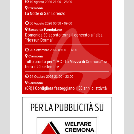
10 Agosto 2026 21:00 - 23:00
Cremona
La Notte di San Lorenzo
30 Agosto 2026 06:38 - 09:00
Bosco ex Parmigiano
Domenica 30 agosto torna il concerto all’alba
“Nessun Dorma”
20 Settembre 2026 09:00 - 14:00
Cremona
Tutto pronto per “LMC - La Mezza di Cremona” si
terra il 20 settembre
24 Ottobre 2026 21:00 - 23:00
Cremona
(CR) I Cordigliera festeggiano il 50 anni di attività