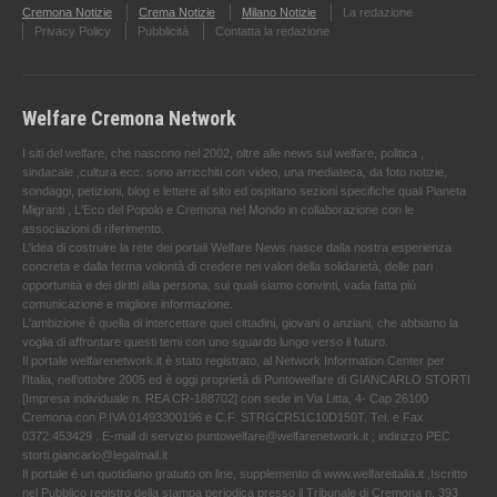
Cremona Notizie
Crema Notizie
Milano Notizie
La redazione
Privacy Policy
Pubblicità
Contatta la redazione
Welfare Cremona Network
I siti del welfare, che nascono nel 2002, oltre alle news sul welfare, politica ,
sindacale ,cultura ecc. sono arricchiti con video, una mediateca, da foto notizie,
sondaggi, petizioni, blog e lettere al sito ed ospitano sezioni specifiche quali Pianeta
Migranti , L'Eco del Popolo e Cremona nel Mondo in collaborazione con le
associazioni di riferimento.
L'idea di costruire la rete dei portali Welfare News nasce dalla nostra esperienza
concreta e dalla ferma volontà di credere nei valori della solidarietà, delle pari
opportunità e dei diritti alla persona, sui quali siamo convinti, vada fatta più
comunicazione e migliore informazione.
L'ambizione è quella di intercettare quei cittadini, giovani o anziani, che abbiamo la
voglia di affrontare questi temi con uno sguardo lungo verso il futuro.
Il portale welfarenetwork.it è stato registrato, al Network Information Center per
l'Italia, nell’ottobre 2005 ed è oggi proprietà di Puntowelfare di GIANCARLO STORTI
[Impresa individuale n. REA CR-188702] con sede in Via Litta, 4- Cap 26100
Cremona con P.IVA 01493300196 e C.F. STRGCR51C10D150T. Tel. e Fax
0372.453429 . E-mail di servizio puntowelfare@welfarenetwork.it ; indirizzo PEC
storti.giancarlo@legalmail.it
Il portale è un quotidiano gratuito on line, supplemento di www.welfareitalia.it ,Iscritto
nel Pubblico registro della stampa periodica presso il Tribunale di Cremona n. 393