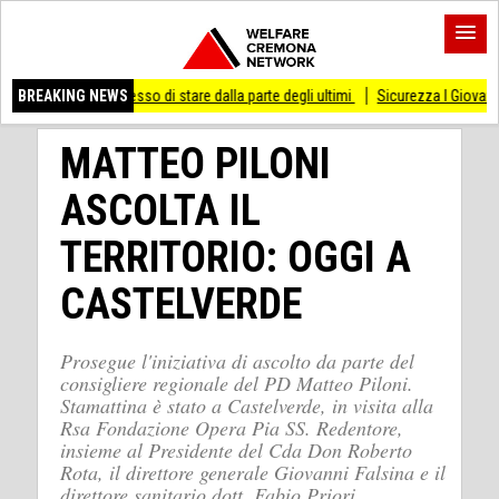
ai smesso di stare dalla parte degli ultimi
BREAKING NEWS
Sicurezza I Giovani Democratici riba
MATTEO PILONI
ASCOLTA IL
TERRITORIO: OGGI A
CASTELVERDE
Prosegue l'iniziativa di ascolto da parte del
consigliere regionale del PD Matteo Piloni.
Stamattina è stato a Castelverde, in visita alla
Rsa Fondazione Opera Pia SS. Redentore,
insieme al Presidente del Cda Don Roberto
Rota, il direttore generale Giovanni Falsina e il
direttore sanitario dott. Fabio Priori.