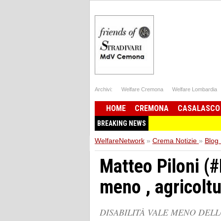
Archivi:
Welfare Cremona
Welfare Lombardia
HOME
CREMONA
CASALASCO
BREAKING NEWS
WelfareNetwork
»
Crema Notizie
»
Blog 
Matteo Piloni (#
meno , agricolt
DISABILITÀ VALE MENO DELLO