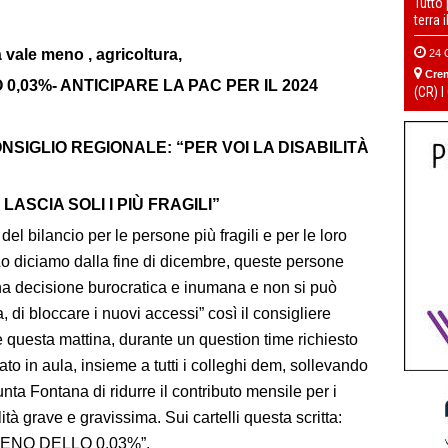
Tutto
terra 
à vale meno , agricoltura,
24 
Cre
 0,03%-
ANTICIPARE LA PAC PER IL 2024
(CR) I
NSIGLIO REGIONALE: “PER VOI LA DISABILITÀ
LASCIA SOLI I PIÙ FRAGILI”
l bilancio per le persone più fragili e per le loro
o diciamo dalla fine di dicembre, queste persone
a decisione burocratica e inumana e non si può
 di bloccare i nuovi accessi” così il consigliere
 questa mattina, durante un question time richiesto
to in aula, insieme a tutti i colleghi dem, sollevando
unta Fontana di ridurre il contributo mensile per i
tà grave e gravissima. Sui cartelli questa scritta:
MENO DELLO 0,03%”.