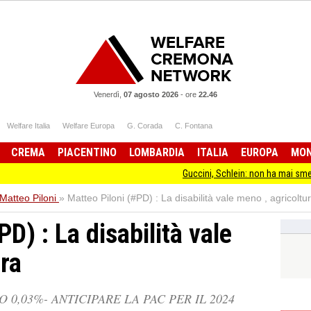
Venerdì,
07 agosto 2026
-
ore
22.46
Welfare Italia
Welfare Europa
G. Corada
C. Fontana
CREMA
PIACENTINO
LOMBARDIA
ITALIA
EUROPA
MO
Guccini, Schlein: non ha mai smesso di stare d
Matteo Piloni
»
Matteo Piloni (#PD) : La disabilità vale meno , agricoltu
PD) : La disabilità vale
ura
 0,03%- ANTICIPARE LA PAC PER IL 2024