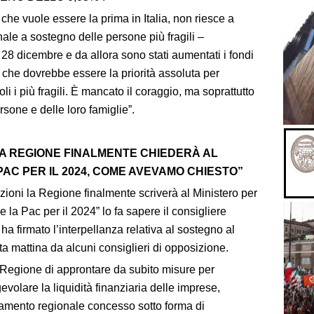
e vuole essere la prima in Italia, non riesce a
nale a sostegno delle persone più fragili –
28 dicembre e da allora sono stati aumentati i fondi
a che dovrebbe essere la priorità assoluta per
li i più fragili. È mancato il coraggio, ma soprattutto
ersone e delle loro famiglie”.
“LA REGIONE FINALMENTE CHIEDERÀ AL
 PAC PER IL 2024, COME AVEVAMO CHIESTO”
zioni la Regione finalmente scriverà al Ministero per
re la Pac per il 2024” lo fa sapere il consigliere
ha firmato l’interpellanza relativa al sostegno al
a mattina da alcuni consiglieri di opposizione.
 Regione di approntare da subito misure per
volare la liquidità finanziaria delle imprese,
nziamento regionale concesso sotto forma di