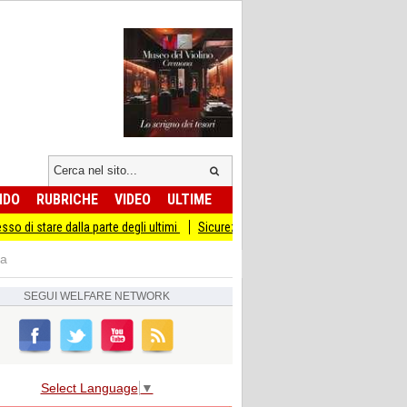
NDO
RUBRICHE
VIDEO
ULTIME
alla parte degli ultimi
Sicurezza I Giovani Democratici ribattono ai Giovani di F
ra
SEGUI
WELFARE NETWORK
Select Language
▼