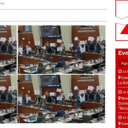
one
Eve
10 
Cre
La No
30 
Bos
Domen
“Ness
20 
Cre