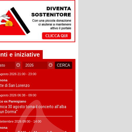
nti e iniziative
Agosto 2026 21:00 - 23:00
mona
tte di San Lorenzo
Agosto 2026 06:38 - 09:00
co ex Parmigiano
ica 30 agosto torna il concerto all’alba
un Dorma”
Settembre 2026 09:00 - 14:00
mona