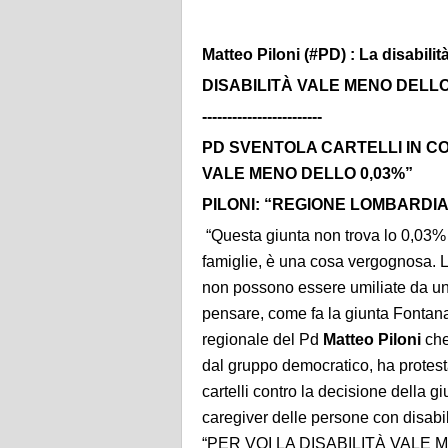
Matteo Piloni (#PD) : La disabilit
DISABILITÀ VALE MENO DELLO
------------------------
PD SVENTOLA CARTELLI IN CO
VALE MENO DELLO 0,03%”
PILONI
: “REGIONE LOMBARDIA 
“Questa giunta non trova lo 0,03% de
famiglie, è una cosa vergognosa. L
non possono essere umiliate da un
pensare, come fa la giunta Fontana,
regionale del Pd
Matteo Piloni
che
dal gruppo democratico, ha protesta
cartelli contro la decisione della gi
caregiver delle persone con disabili
“PER VOI LA DISABILITÀ VALE 