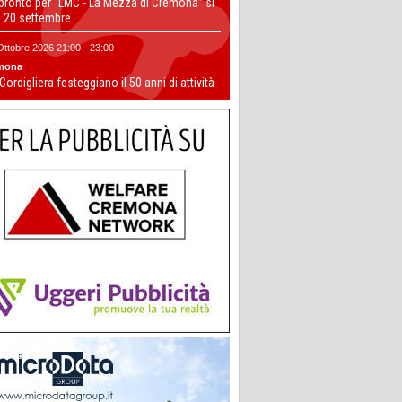
 pronto per “LMC - La Mezza di Cremona” si
il 20 settembre
Ottobre 2026 21:00 - 23:00
mona
 Cordigliera festeggiano il 50 anni di attività