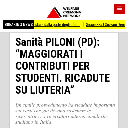
messo di stare dalla parte degli ultimi
BREAKING NEWS
Sicurezza I Giovani Democratici ribatton
Sanità PILONI (PD):
“MAGGIORATI I
CONTRIBUTI PER
STUDENTI. RICADUTE
SU LIUTERIA”
Un simile provvedimento ha ricadute importanti
sui costi che già devono sostenere le
ricercatrici e i ricercatori internazionali che
studiano in Italia