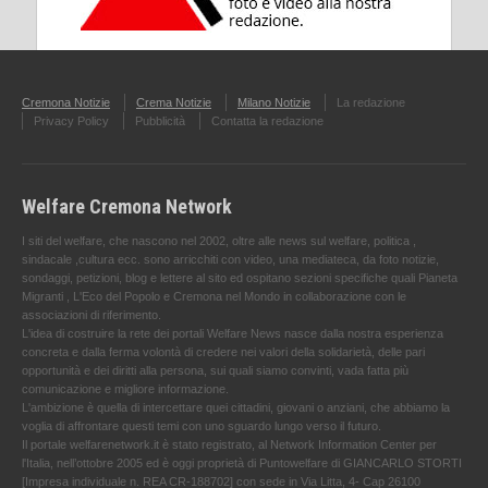
Cremona Notizie
Crema Notizie
Milano Notizie
La redazione
Privacy Policy
Pubblicità
Contatta la redazione
Welfare Cremona Network
I siti del welfare, che nascono nel 2002, oltre alle news sul welfare, politica ,
sindacale ,cultura ecc. sono arricchiti con video, una mediateca, da foto notizie,
sondaggi, petizioni, blog e lettere al sito ed ospitano sezioni specifiche quali Pianeta
Migranti , L'Eco del Popolo e Cremona nel Mondo in collaborazione con le
associazioni di riferimento.
L'idea di costruire la rete dei portali Welfare News nasce dalla nostra esperienza
concreta e dalla ferma volontà di credere nei valori della solidarietà, delle pari
opportunità e dei diritti alla persona, sui quali siamo convinti, vada fatta più
comunicazione e migliore informazione.
L'ambizione è quella di intercettare quei cittadini, giovani o anziani, che abbiamo la
voglia di affrontare questi temi con uno sguardo lungo verso il futuro.
Il portale welfarenetwork.it è stato registrato, al Network Information Center per
l'Italia, nell’ottobre 2005 ed è oggi proprietà di Puntowelfare di GIANCARLO STORTI
[Impresa individuale n. REA CR-188702] con sede in Via Litta, 4- Cap 26100