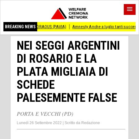
ANDRAOUS (PAVIA)
BREAKING NEWS
Amnesty Anche a luglio tanti successi ed ingiustizie
P
NEI SEGGI ARGENTINI
DI ROSARIO E LA
PLATA MIGLIAIA DI
SCHEDE
PALESEMENTE FALSE
PORTA E VECCHI (PD)
Lunedì 26 Settembre 2022
|
Scritto da
Redazione