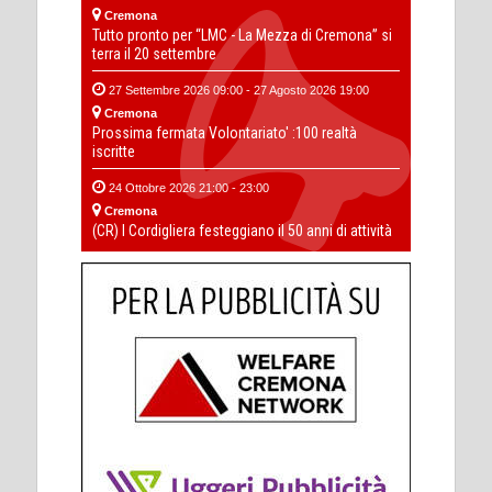
Cremona
Tutto pronto per “LMC - La Mezza di Cremona” si
terra il 20 settembre
27 Settembre 2026 09:00 - 27 Agosto 2026 19:00
Cremona
Prossima fermata Volontariato' :100 realtà
iscritte
24 Ottobre 2026 21:00 - 23:00
Cremona
(CR) I Cordigliera festeggiano il 50 anni di attività