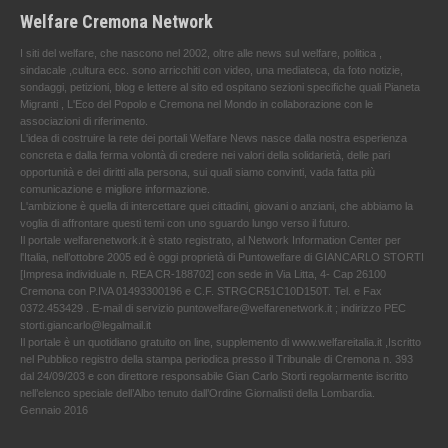
Welfare Cremona Network
I siti del welfare, che nascono nel 2002, oltre alle news sul welfare, politica ,
sindacale ,cultura ecc. sono arricchiti con video, una mediateca, da foto notizie,
sondaggi, petizioni, blog e lettere al sito ed ospitano sezioni specifiche quali Pianeta
Migranti , L'Eco del Popolo e Cremona nel Mondo in collaborazione con le
associazioni di riferimento.
L'idea di costruire la rete dei portali Welfare News nasce dalla nostra esperienza
concreta e dalla ferma volontà di credere nei valori della solidarietà, delle pari
opportunità e dei diritti alla persona, sui quali siamo convinti, vada fatta più
comunicazione e migliore informazione.
L'ambizione è quella di intercettare quei cittadini, giovani o anziani, che abbiamo la
voglia di affrontare questi temi con uno sguardo lungo verso il futuro.
Il portale welfarenetwork.it è stato registrato, al Network Information Center per
l'Italia, nell’ottobre 2005 ed è oggi proprietà di Puntowelfare di GIANCARLO STORTI
[Impresa individuale n. REA CR-188702] con sede in Via Litta, 4- Cap 26100
Cremona con P.IVA 01493300196 e C.F. STRGCR51C10D150T. Tel. e Fax
0372.453429 . E-mail di servizio puntowelfare@welfarenetwork.it ; indirizzo PEC
storti.giancarlo@legalmail.it
Il portale è un quotidiano gratuito on line, supplemento di www.welfareitalia.it ,Iscritto
nel Pubblico registro della stampa periodica presso il Tribunale di Cremona n. 393
dal 24/09/203 e con direttore responsabile Gian Carlo Storti regolarmente iscritto
nell’elenco speciale dell’Albo tenuto dall’Ordine Giornalisti della Lombardia.
Gennaio 2016