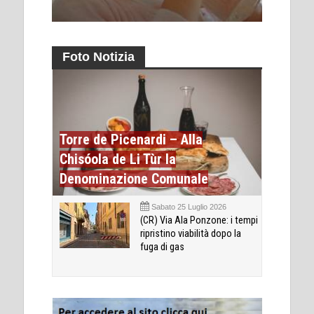
Foto Notizia
Torre de Picenardi – Alla
Chisóola de Li Tùr la
Denominazione Comunale
Sabato 25 Luglio 2026
(CR) Via Ala Ponzone: i tempi
ripristino viabilità dopo la
fuga di gas