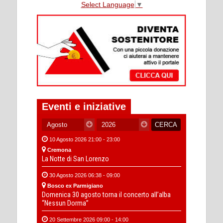
Select Language
▼
Eventi e iniziative
10 Agosto 2026 21:00 - 23:00
Cremona
La Notte di San Lorenzo
30 Agosto 2026 06:38 - 09:00
Bosco ex Parmigiano
Domenica 30 agosto torna il concerto all’alba
“Nessun Dorma”
20 Settembre 2026 09:00 - 14:00