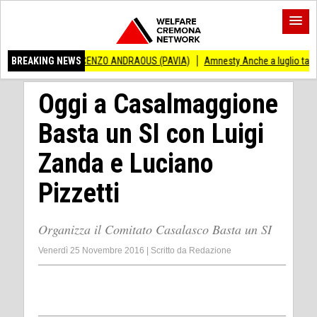
RTO VINCENZO ANDRAOUS (PAVIA)
BREAKING NEWS
Amnesty Anche a luglio tanti successi ed 
Oggi a Casalmaggione
Basta un SI con Luigi
Zanda e Luciano
Pizzetti
Organizza il Comitato Casalasco Basta un SI
Venerdì 25 Novembre 2016
|
Scritto da
Redazione