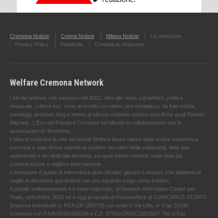
Cremona Notizie
Crema Notizie
Milano Notizie
La redazione
Privacy Policy
Pubblicità
Contatta la redazione
Welfare Cremona Network
I siti del welfare, che nascono nel 2002, oltre alle news sul welfare, politica ,
sindacale ,cultura ecc. sono arricchiti con video, una mediateca, da foto notizie,
sondaggi, petizioni, blog e lettere al sito ed ospitano sezioni specifiche quali Pianeta
Migranti , L'Eco del Popolo e Cremona nel Mondo in collaborazione con le
associazioni di riferimento.
L'idea di costruire la rete dei portali Welfare News nasce dalla nostra esperienza
concreta e dalla ferma volontà di credere nei valori della solidarietà, delle pari
opportunità e dei diritti alla persona, sui quali siamo convinti, vada fatta più
comunicazione e migliore informazione.
L'ambizione è quella di intercettare quei cittadini, giovani o anziani, che abbiamo la
voglia di affrontare questi temi con uno sguardo lungo verso il futuro.
Il portale welfarenetwork.it è stato registrato, al Network Information Center per
l'Italia, nell’ottobre 2005 ed è oggi proprietà di Puntowelfare di GIANCARLO STORTI
[Impresa individuale n. REA CR-188702] con sede in Via Litta, 4- Cap 26100
Cremona con P.IVA 01493300196 e C.F. STRGCR51C10D150T. Tel. e Fax