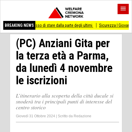
ai smesso di stare dalla parte degli ultimi
BREAKING NEWS
Sicurezza I Giovani Democratici riba
(PC) Anziani Gita per
la terza età a Parma,
da lunedì 4 novembre
le iscrizioni
L’itinerario alla scoperta della città ducale si
snoderà tra i principali punti di interesse del
centro storico
Giovedì 31 Ottobre 2024
|
Scritto da
Redazione