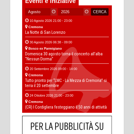
Eventi e iniziative
10 Agosto 2026 21:00 - 23:00
Cremona
La Notte di San Lorenzo
30 Agosto 2026 06:38 - 09:00
Bosco ex Parmigiano
Domenica 30 agosto torna il concerto all’alba
“Nessun Dorma”
20 Settembre 2026 09:00 - 14:00
Cremona
Tutto pronto per “LMC - La Mezza di Cremona” si
terra il 20 settembre
24 Ottobre 2026 21:00 - 23:00
Cremona
(CR) I Cordigliera festeggiano il 50 anni di attività