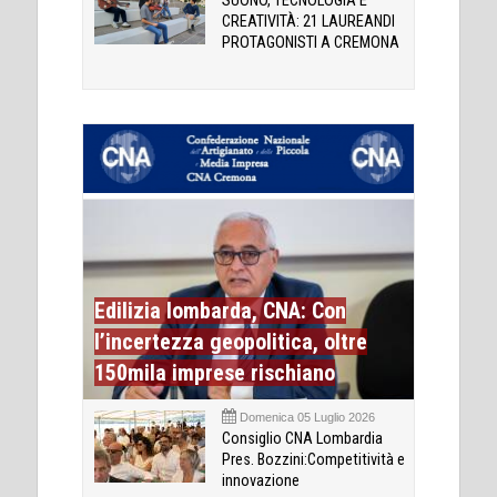
SUONO, TECNOLOGIA E
CREATIVITÀ: 21 LAUREANDI
PROTAGONISTI A CREMONA
Edilizia lombarda, CNA: Con
l’incertezza geopolitica, oltre
150mila imprese rischiano
Domenica 05 Luglio 2026
Consiglio CNA Lombardia
Pres. Bozzini:Competitività e
innovazione