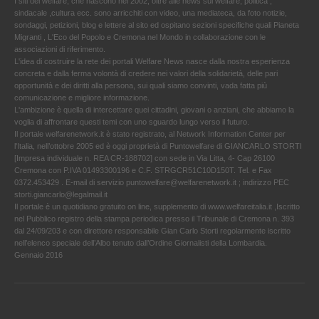
I siti del welfare, che nascono nel 2002, oltre alle news sul welfare, politica ,
sindacale ,cultura ecc. sono arricchiti con video, una mediateca, da foto notizie,
sondaggi, petizioni, blog e lettere al sito ed ospitano sezioni specifiche quali Pianeta
Migranti , L'Eco del Popolo e Cremona nel Mondo in collaborazione con le
associazioni di riferimento.
L'idea di costruire la rete dei portali Welfare News nasce dalla nostra esperienza
concreta e dalla ferma volontà di credere nei valori della solidarietà, delle pari
opportunità e dei diritti alla persona, sui quali siamo convinti, vada fatta più
comunicazione e migliore informazione.
L'ambizione è quella di intercettare quei cittadini, giovani o anziani, che abbiamo la
voglia di affrontare questi temi con uno sguardo lungo verso il futuro.
Il portale welfarenetwork.it è stato registrato, al Network Information Center per
l'Italia, nell’ottobre 2005 ed è oggi proprietà di Puntowelfare di GIANCARLO STORTI
[Impresa individuale n. REA CR-188702] con sede in Via Litta, 4- Cap 26100
Cremona con P.IVA 01493300196 e C.F. STRGCR51C10D150T. Tel. e Fax
0372.453429 . E-mail di servizio puntowelfare@welfarenetwork.it ; indirizzo PEC
storti.giancarlo@legalmail.it
Il portale è un quotidiano gratuito on line, supplemento di www.welfareitalia.it ,Iscritto
nel Pubblico registro della stampa periodica presso il Tribunale di Cremona n. 393
dal 24/09/203 e con direttore responsabile Gian Carlo Storti regolarmente iscritto
nell’elenco speciale dell’Albo tenuto dall’Ordine Giornalisti della Lombardia.
Gennaio 2016