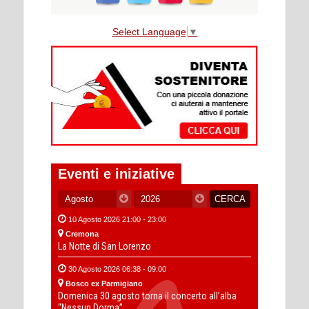
Select Language
▼
Eventi e iniziative
10 Agosto 2026 21:00 - 23:00
Cremona
La Notte di San Lorenzo
30 Agosto 2026 06:38 - 09:00
Bosco ex Parmigiano
Domenica 30 agosto torna il concerto all’alba
“Nessun Dorma”