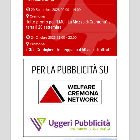
20 Settembre 2026 09:00 - 14:00
Cremona
Tutto pronto per “LMC - La Mezza di Cremona” si
terra il 20 settembre
24 Ottobre 2026 21:00 - 23:00
Cremona
(CR) I Cordigliera festeggiano il 50 anni di attività