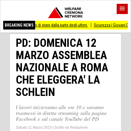
smesso di stare dalla parte degli ultimi
BREAKING NEWS
Sicurezza I Giovani Democratici ribatto
PD: DOMENICA 12
MARZO ASSEMBLEA
NAZIONALE A ROMA
CHE ELEGGERA' LA
SCHLEIN
I lavori inizieranno alle ore 10 e saranno
trasmessi in diretta streaming sulla pagina
Facebook e sul canale YouTube del PD
Sabato 11 Marzo 2023
|
Scritto da
Redazione