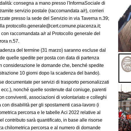
dalità: consegna a mano presso l'InformaSociale di
amite servizio postale (raccomandata a/r), corrieri
izzate presso la sede del Servizio in via Taverna n.39;
lla protocollo.generale@cert.comune.piacenza.it;
con raccomandata a/r al Protocollo generale del
ora n.57.
adenza del termine (31 marzo) saranno escluse dal
de quelle spedite per posta con data di partenza
in considerazione le domande che, benché spedite
strazione 10 giorni dopo la scadenza del bando).
e documentate per servizi di trasporto personalizzati
 ecc.), nonché quelle sostenute dal coniuge, parenti
non conviventi, associazioni di volontariato e colleghi
 con disabilità per gli spostamenti casa-lavoro (i
ometrica percorsa e le tabelle Aci 2022 relative al
l contributo sarà quantificato, in base alle risorse
anza chilometrica percorsa e al numero di domande