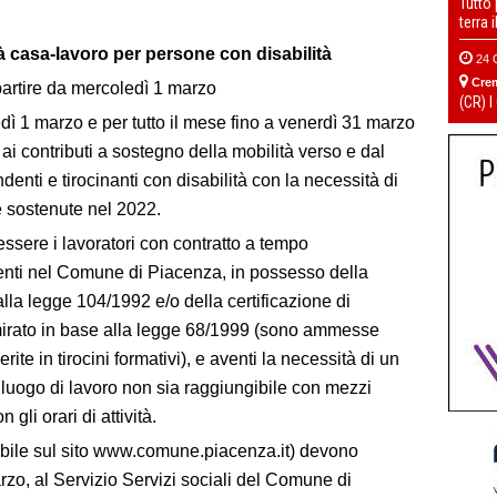
Tutto
terra 
 casa-lavoro per persone con disabilità
24 
Cre
artire da mercoledì 1 marzo
(CR) I
dì 1 marzo e per tutto il mese fino a venerdì 31 marzo
 contributi a sostegno della mobilità verso e dal
denti e tirocinanti con disabilità con la necessità di
e sostenute nel 2022.
essere i lavoratori con contratto a tempo
enti nel Comune di Piacenza, in possesso della
alla legge 104/1992 e/o della certificazione di
o mirato in base alla legge 68/1999 (sono ammesse
ite in tirocini formativi), e aventi la necessità di un
 luogo di lavoro non sia raggiungibile con mezzi
gli orari di attività.
ibile sul sito www.comune.piacenza.it) devono
arzo, al Servizio Servizi sociali del Comune di