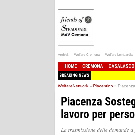
Archivi:
Welfare Cremona
Welfare Lombardia
HOME
CREMONA
CASALASCO
BREAKING NEWS
WelfareNetwork
»
Piacentino
»
Piacenza
Piacenza Sosteg
lavoro per perso
La trasmissione delle domande a 