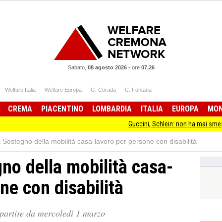
Sabato,
08 agosto 2026
-
ore
07.26
Welfare Italia
Welfare Europa
G. Corada
C. Fontana
CREMA
PIACENTINO
LOMBARDIA
ITALIA
EUROPA
MO
Guccini, Schlein: non ha mai smesso di stare dall
 Sostegno della mobilità casa-lavoro per persone con disabilità
no della mobilità casa-
ne con disabilità
partire da mercoledì 1 marzo