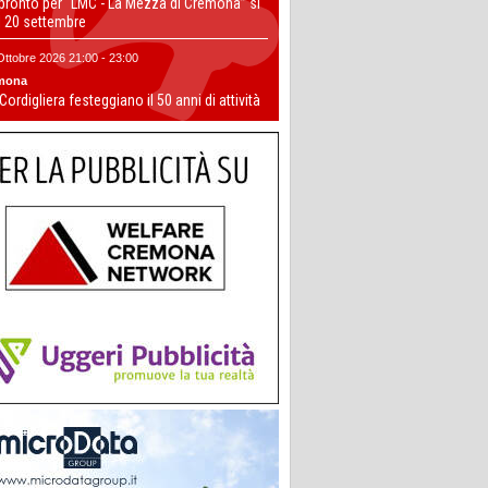
 pronto per “LMC - La Mezza di Cremona” si
il 20 settembre
Ottobre 2026 21:00 - 23:00
mona
 Cordigliera festeggiano il 50 anni di attività