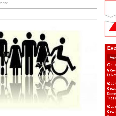
zione
Eve
10 
Cre
La No
30 
Bos
Domen
“Ness
20 
Cre