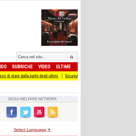
NDO
RUBRICHE
VIDEO
ULTIME
a parte degli ultimi
Sicurezza I Giovani Democratici ribattono ai Giovani di Frat
SEGUI
WELFARE NETWORK
Select Language
▼