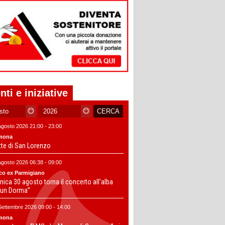
nti e iniziative
Agosto 2026 21:00 - 23:00
mona
tte di San Lorenzo
Agosto 2026 06:38 - 09:00
co ex Parmigiano
ica 30 agosto torna il concerto all’alba
un Dorma”
Settembre 2026 09:00 - 14:00
mona