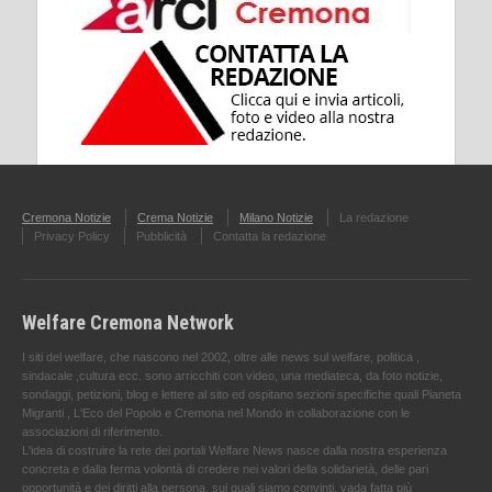
Cremona Notizie
Crema Notizie
Milano Notizie
La redazione
Privacy Policy
Pubblicità
Contatta la redazione
Welfare Cremona Network
I siti del welfare, che nascono nel 2002, oltre alle news sul welfare, politica ,
sindacale ,cultura ecc. sono arricchiti con video, una mediateca, da foto notizie,
sondaggi, petizioni, blog e lettere al sito ed ospitano sezioni specifiche quali Pianeta
Migranti , L'Eco del Popolo e Cremona nel Mondo in collaborazione con le
associazioni di riferimento.
L'idea di costruire la rete dei portali Welfare News nasce dalla nostra esperienza
concreta e dalla ferma volontà di credere nei valori della solidarietà, delle pari
opportunità e dei diritti alla persona, sui quali siamo convinti, vada fatta più