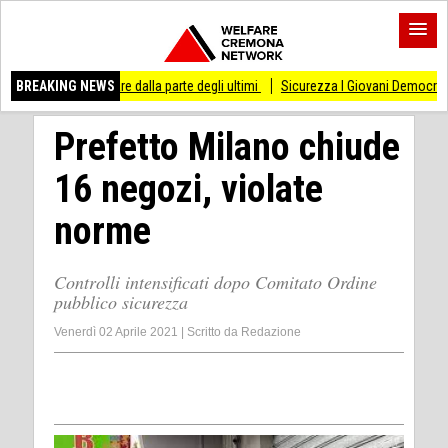
are dalla parte degli ultimi
BREAKING NEWS
Sicurezza I Giovani Democratici ribattono ai Giovani
Prefetto Milano chiude
16 negozi, violate
norme
Controlli intensificati dopo Comitato Ordine
pubblico sicurezza
Venerdì 02 Aprile 2021
|
Scritto da
Redazione