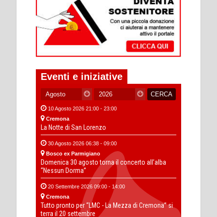
Eventi e iniziative
10 Agosto 2026 21:00 - 23:00
Cremona
La Notte di San Lorenzo
30 Agosto 2026 06:38 - 09:00
Bosco ex Parmigiano
Domenica 30 agosto torna il concerto all’alba
“Nessun Dorma”
20 Settembre 2026 09:00 - 14:00
Cremona
Tutto pronto per “LMC - La Mezza di Cremona” si
terra il 20 settembre