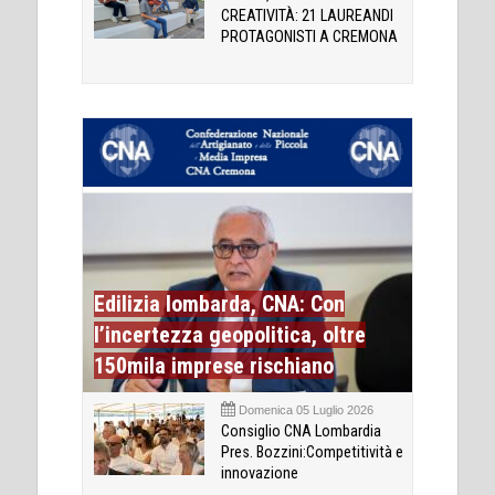
CREATIVITÀ: 21 LAUREANDI
PROTAGONISTI A CREMONA
Edilizia lombarda, CNA: Con
l’incertezza geopolitica, oltre
150mila imprese rischiano
Domenica 05 Luglio 2026
Consiglio CNA Lombardia
Pres. Bozzini:Competitività e
innovazione