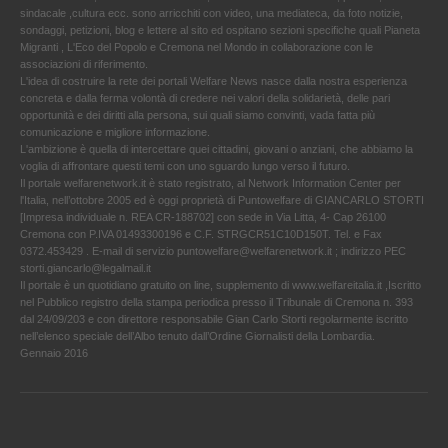
sindacale ,cultura ecc. sono arricchiti con video, una mediateca, da foto notizie,
sondaggi, petizioni, blog e lettere al sito ed ospitano sezioni specifiche quali Pianeta
Migranti , L'Eco del Popolo e Cremona nel Mondo in collaborazione con le
associazioni di riferimento.
L'idea di costruire la rete dei portali Welfare News nasce dalla nostra esperienza
concreta e dalla ferma volontà di credere nei valori della solidarietà, delle pari
opportunità e dei diritti alla persona, sui quali siamo convinti, vada fatta più
comunicazione e migliore informazione.
L'ambizione è quella di intercettare quei cittadini, giovani o anziani, che abbiamo la
voglia di affrontare questi temi con uno sguardo lungo verso il futuro.
Il portale welfarenetwork.it è stato registrato, al Network Information Center per
l'Italia, nell’ottobre 2005 ed è oggi proprietà di Puntowelfare di GIANCARLO STORTI
[Impresa individuale n. REA CR-188702] con sede in Via Litta, 4- Cap 26100
Cremona con P.IVA 01493300196 e C.F. STRGCR51C10D150T. Tel. e Fax
0372.453429 . E-mail di servizio puntowelfare@welfarenetwork.it ; indirizzo PEC
storti.giancarlo@legalmail.it
Il portale è un quotidiano gratuito on line, supplemento di www.welfareitalia.it ,Iscritto
nel Pubblico registro della stampa periodica presso il Tribunale di Cremona n. 393
dal 24/09/203 e con direttore responsabile Gian Carlo Storti regolarmente iscritto
nell’elenco speciale dell’Albo tenuto dall’Ordine Giornalisti della Lombardia.
Gennaio 2016