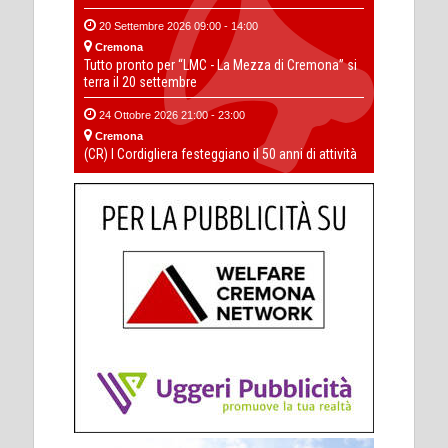
20 Settembre 2026 09:00 - 14:00
Cremona
Tutto pronto per “LMC - La Mezza di Cremona” si
terra il 20 settembre
24 Ottobre 2026 21:00 - 23:00
Cremona
(CR) I Cordigliera festeggiano il 50 anni di attività