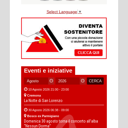
Select Language
▼
Eventi e iniziative
10 Agosto 2026 21:00 - 23:00
Cremona
La Notte di San Lorenzo
30 Agosto 2026 06:38 - 09:00
Bosco ex Parmigiano
Domenica 30 agosto torna il concerto all’alba
“Nessun Dorma”