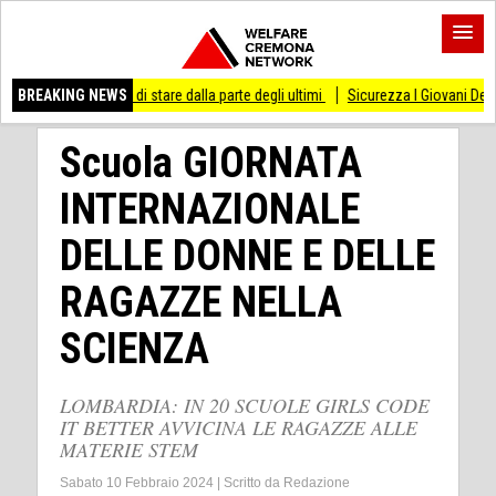
sso di stare dalla parte degli ultimi
BREAKING NEWS
Sicurezza I Giovani Democratici ribattono 
Scuola GIORNATA
INTERNAZIONALE
DELLE DONNE E DELLE
RAGAZZE NELLA
SCIENZA
LOMBARDIA: IN 20 SCUOLE GIRLS CODE
IT BETTER AVVICINA LE RAGAZZE ALLE
MATERIE STEM
Sabato 10 Febbraio 2024
|
Scritto da
Redazione