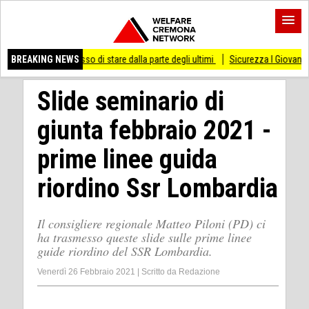
ai smesso di stare dalla parte degli ultimi
BREAKING NEWS
Sicurezza I Giovani Democratici riba
Slide seminario di
giunta febbraio 2021 -
prime linee guida
riordino Ssr Lombardia
Il consigliere regionale Matteo Piloni (PD) ci
ha trasmesso queste slide sulle prime linee
guide riordino del SSR Lombardia.
Venerdì 26 Febbraio 2021
|
Scritto da
Redazione