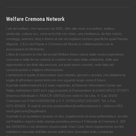
Welfare Cremona Network
I siti del welfare, che nascono nel 2002, oltre alle news sul welfare, politica ,
sindacale ,cultura ecc. sono arricchiti con video, una mediateca, da foto notizie,
sondaggi, petizioni, blog e lettere al sito ed ospitano sezioni specifiche quali Pianeta
Migranti , L'Eco del Popolo e Cremona nel Mondo in collaborazione con le
associazioni di riferimento.
L'idea di costruire la rete dei portali Welfare News nasce dalla nostra esperienza
concreta e dalla ferma volontà di credere nei valori della solidarietà, delle pari
opportunità e dei diritti alla persona, sui quali siamo convinti, vada fatta più
comunicazione e migliore informazione.
L'ambizione è quella di intercettare quei cittadini, giovani o anziani, che abbiamo la
voglia di affrontare questi temi con uno sguardo lungo verso il futuro.
Il portale welfarenetwork.it è stato registrato, al Network Information Center per
l'Italia, nell’ottobre 2005 ed è oggi proprietà di Puntowelfare di GIANCARLO STORTI
[Impresa individuale n. REA CR-188702] con sede in Via Litta, 4- Cap 26100
Cremona con P.IVA 01493300196 e C.F. STRGCR51C10D150T. Tel. e Fax
0372.453429 . E-mail di servizio puntowelfare@welfarenetwork.it ; indirizzo PEC
storti.giancarlo@legalmail.it
Il portale è un quotidiano gratuito on line, supplemento di www.welfareitalia.it ,Iscritto
nel Pubblico registro della stampa periodica presso il Tribunale di Cremona n. 393
dal 24/09/203 e con direttore responsabile Gian Carlo Storti regolarmente iscritto
nell’elenco speciale dell’Albo tenuto dall’Ordine Giornalisti della Lombardia.