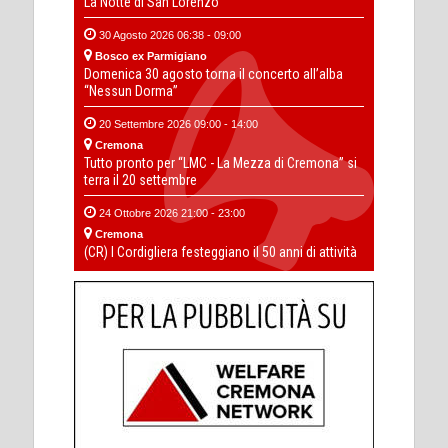
La Notte di San Lorenzo
30 Agosto 2026 06:38 - 09:00
Bosco ex Parmigiano
Domenica 30 agosto torna il concerto all’alba
“Nessun Dorma”
20 Settembre 2026 09:00 - 14:00
Cremona
Tutto pronto per “LMC - La Mezza di Cremona” si
terra il 20 settembre
24 Ottobre 2026 21:00 - 23:00
Cremona
(CR) I Cordigliera festeggiano il 50 anni di attività