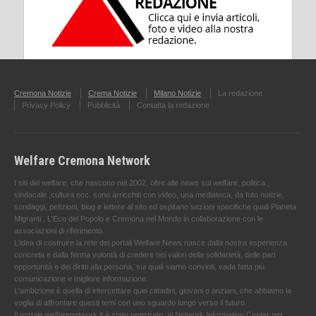
Cremona Notizie
Crema Notizie
Milano Notizie
La redazione
Privacy Policy
Pubblicità
Contatta la redazione
Welfare Cremona Network
I siti del welfare, che nascono nel 2002, oltre alle news sul welfare, politica ,
sindacale ,cultura ecc. sono arricchiti con video, una mediateca, da foto notizie,
sondaggi, petizioni, blog e lettere al sito ed ospitano sezioni specifiche quali Pianeta
Migranti , L'Eco del Popolo e Cremona nel Mondo in collaborazione con le
associazioni di riferimento.
L'idea di costruire la rete dei portali Welfare News nasce dalla nostra esperienza
concreta e dalla ferma volontà di credere nei valori della solidarietà, delle pari
opportunità e dei diritti alla persona, sui quali siamo convinti, vada fatta più
comunicazione e migliore informazione.
L'ambizione è quella di intercettare quei cittadini, giovani o anziani, che abbiamo la
voglia di affrontare questi temi con uno sguardo lungo verso il futuro.
Il portale welfarenetwork.it è stato registrato, al Network Information Center per