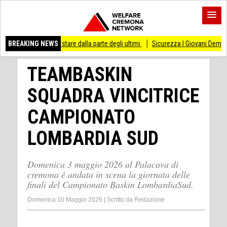
 di stare dalla parte degli ultimi
BREAKING NEWS
Sicurezza I Giovani Democratici ribattono ai G
TEAMBASKIN
SQUADRA VINCITRICE
CAMPIONATO
LOMBARDIA SUD
Domenica 3 maggio 2026 al Palacava di
cremona è andata in scena la giornata delle
finali del Campionato Baskin LombardiaSud.
Domenica 10 Maggio 2026
|
Scritto da
Redazione