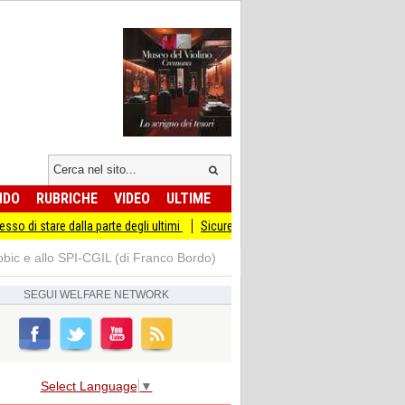
NDO
RUBRICHE
VIDEO
ULTIME
 dalla parte degli ultimi
Sicurezza I Giovani Democratici ribattono ai Giovani di
obic e allo SPI-CGIL (di Franco Bordo)
SEGUI
WELFARE NETWORK
Select Language
▼