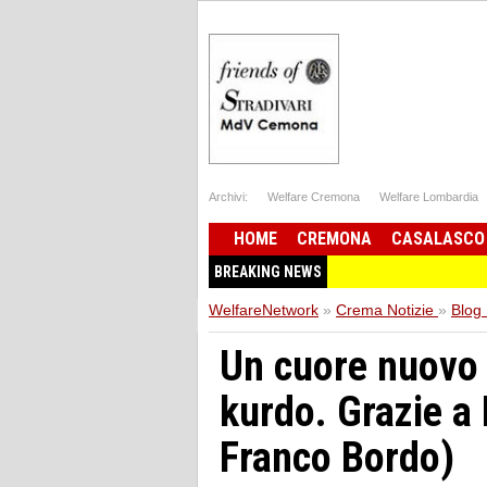
Archivi:
Welfare Cremona
Welfare Lombardia
HOME
CREMONA
CASALASCO
BREAKING NEWS
WelfareNetwork
»
Crema Notizie
»
Blog
Un cuore nuovo p
kurdo. Grazie a 
Franco Bordo)