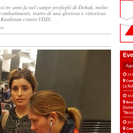
si tre anni fa nel campo profughi di Dohuk, molto
 combattimenti, teatro di una gloriosa e vittoriosa
 Kurdistan contro l'ISIS.
ne
Eve
10 
Cre
La No
30 
Bos
Domen
“Ness
20 
Cre