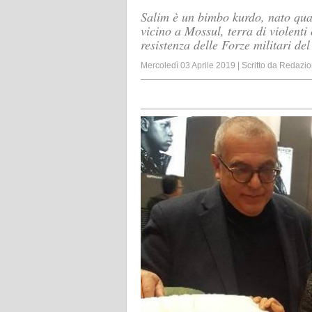
Salim è un bimbo kurdo, nato qua
vicino a Mossul, terra di violenti
resistenza delle Forze militari del
Mercoledì 03 Aprile 2019
|
Scritto da
Redazio