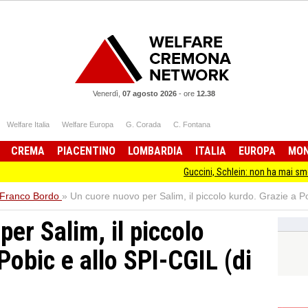
Venerdì,
07 agosto 2026
-
ore
12.38
Welfare Italia
Welfare Europa
G. Corada
C. Fontana
CREMA
PIACENTINO
LOMBARDIA
ITALIA
EUROPA
MO
Guccini, Schlein: non ha mai smesso di stare
 Franco Bordo
»
Un cuore nuovo per Salim, il piccolo kurdo. Grazie a P
er Salim, il piccolo
Pobic e allo SPI-CGIL (di