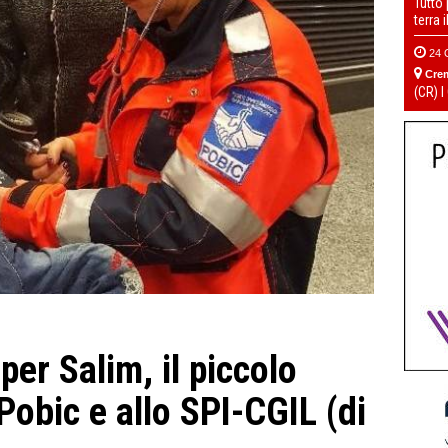
Tutto
terra 
24 
Cre
(CR) I
er Salim, il piccolo
Pobic e allo SPI-CGIL (di