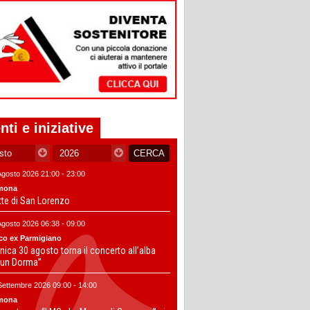
nti e iniziative
Agosto 2026 21:00 - 23:00
mona
tte di San Lorenzo
Agosto 2026 06:38 - 09:00
co ex Parmigiano
ica 30 agosto torna il concerto all’alba
un Dorma”
Settembre 2026 09:00 - 14:00
mona