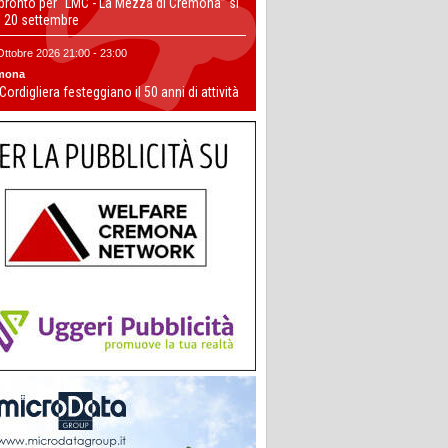
 pronto per “LMC - La Mezza di Cremona” si
il 20 settembre
Ottobre 2026 21:00 - 23:00
mona
 Cordigliera festeggiano il 50 anni di attività