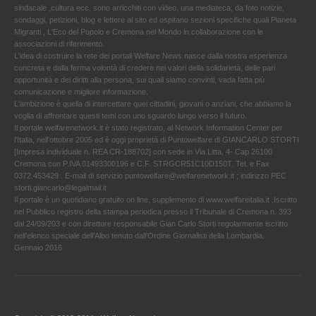
sindacale ,cultura ecc. sono arricchiti con video, una mediateca, da foto notizie,
sondaggi, petizioni, blog e lettere al sito ed ospitano sezioni specifiche quali Pianeta
Migranti , L'Eco del Popolo e Cremona nel Mondo in collaborazione con le
associazioni di riferimento.
L'idea di costruire la rete dei portali Welfare News nasce dalla nostra esperienza
concreta e dalla ferma volontà di credere nei valori della solidarietà, delle pari
opportunità e dei diritti alla persona, sui quali siamo convinti, vada fatta più
comunicazione e migliore informazione.
L'ambizione è quella di intercettare quei cittadini, giovani o anziani, che abbiamo la
voglia di affrontare questi temi con uno sguardo lungo verso il futuro.
Il portale welfarenetwork.it è stato registrato, al Network Information Center per
l'Italia, nell’ottobre 2005 ed è oggi proprietà di Puntowelfare di GIANCARLO STORTI
[Impresa individuale n. REA CR-188702] con sede in Via Litta, 4- Cap 26100
Cremona con P.IVA 01493300196 e C.F. STRGCR51C10D150T. Tel. e Fax
0372.453429 . E-mail di servizio puntowelfare@welfarenetwork.it ; indirizzo PEC
storti.giancarlo@legalmail.it
Il portale è un quotidiano gratuito on line, supplemento di www.welfareitalia.it ,Iscritto
nel Pubblico registro della stampa periodica presso il Tribunale di Cremona n. 393
dal 24/09/203 e con direttore responsabile Gian Carlo Storti regolarmente iscritto
nell’elenco speciale dell’Albo tenuto dall’Ordine Giornalisti della Lombardia.
Gennaio 2016