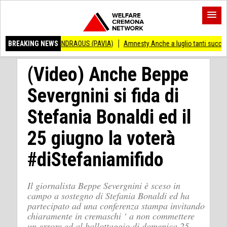
CENZO ANDRAOUS (PAVIA)
BREAKING NEWS
Amnesty Anche a luglio tanti successi ed ingiusti
(Video) Anche Beppe
Severgnini si fida di
Stefania Bonaldi ed il
25 giugno la voterà
#diStefaniamifido
Il giornalista Beppe Severgnini è sceso in
campo a sostegno di Stefania Bonaldi ed ha
partecipato ad una conferenza stampa invitando
chiaramente in cremaschi ‘ a non commettere
un errore ed al ballottaggio di domenica 25