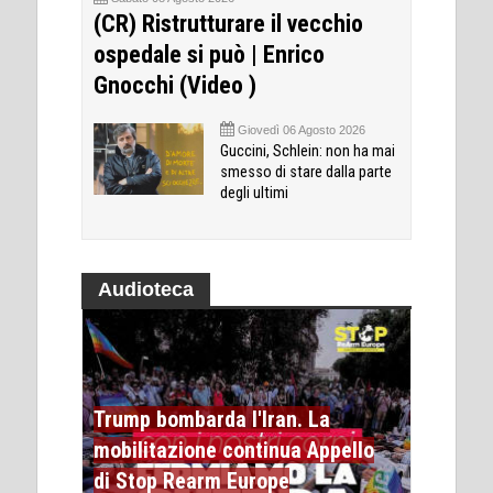
(CR) Ristrutturare il vecchio
ospedale si può | Enrico
Gnocchi (Video )
Giovedì 06 Agosto 2026
Guccini, Schlein: non ha mai
smesso di stare dalla parte
degli ultimi
Audioteca
Trump bombarda l'Iran. La
mobilitazione continua Appello
di Stop Rearm Europe