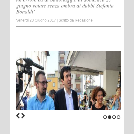
giugno votare senza ombra di dubbi Stefania
Bonaldi’
Venerdì 23 Giugno 2017
|
Scritto da
Redazione
1
2
3
4