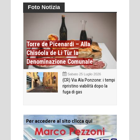
Foto Notizia
Torre de Picenardi – Alla
Chisóola de Li Tùr la
Denominazione Comunale
Sabato 25 Luglio 2026
(CR) Via Ala Ponzone: i tempi
ripristino viabilità dopo la
fuga di gas