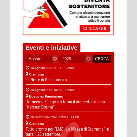
Eventi e iniziative
10 Agosto 2026 21:00 - 23:00
Cremona
La Notte di San Lorenzo
30 Agosto 2026 06:38 - 09:00
Bosco ex Parmigiano
Domenica 30 agosto torna il concerto all’alba
“Nessun Dorma”
20 Settembre 2026 09:00 - 14:00
Cremona
Tutto pronto per “LMC - La Mezza di Cremona” si
terra il 20 settembre