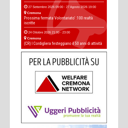
27 Settembre 2026 09:00 - 27 Agosto 2026 19:00
Cremona
Prossima fermata Volontariato' :100 realtà
iscritte
24 Ottobre 2026 21:00 - 23:00
Cremona
(CR) I Cordigliera festeggiano il 50 anni di attività