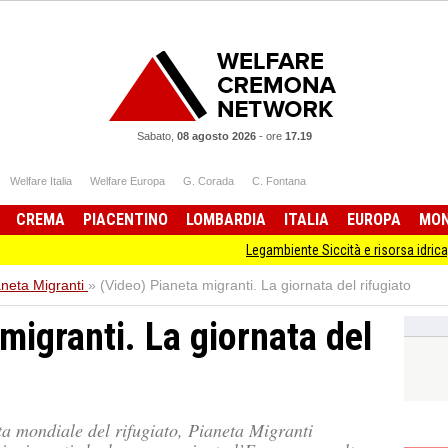
Sabato,
08 agosto 2026
-
ore
17.19
Welfare Italia
Welfare Europa
G. Corada
C. Fontana
CREMA
PIACENTINO
LOMBARDIA
ITALIA
EUROPA
MO
Legambiente Siccità e risorsa idrica, la copert
aneta Migranti
»
(Video) Pianeta migranti. La giornata del rifugiato
migranti. La giornata del
ta mondiale del rifugiato, Pianeta Migranti