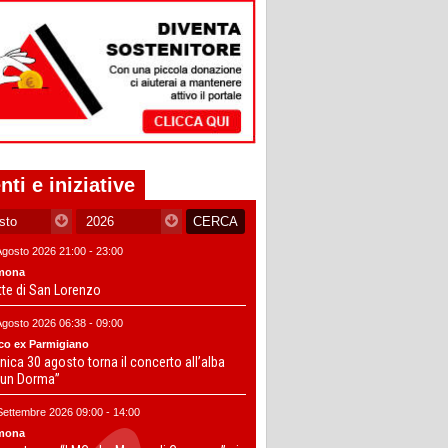
nti e iniziative
Agosto 2026 21:00 - 23:00
mona
tte di San Lorenzo
Agosto 2026 06:38 - 09:00
co ex Parmigiano
ica 30 agosto torna il concerto all’alba
un Dorma”
Settembre 2026 09:00 - 14:00
mona