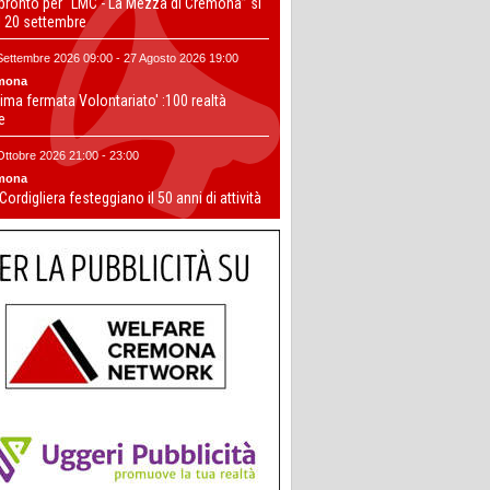
 pronto per “LMC - La Mezza di Cremona” si
il 20 settembre
Settembre 2026 09:00 - 27 Agosto 2026 19:00
mona
ima fermata Volontariato' :100 realtà
te
Ottobre 2026 21:00 - 23:00
mona
 Cordigliera festeggiano il 50 anni di attività