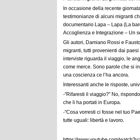
In occasione della recente giornata
testimonianze di alcuni migranti c
documentario Lapa – Lapa (La barca
Accoglienza e Integrazione – Un sol
Gli autori, Damiano Rossi e Fausto
migranti, tutti provenienti dai paes
interviste riguarda il viaggio, le an
come merce. Sono parole che si in
una coscienza ce l’ha ancora.
Interessanti anche le risposte, un
-“Rifaresti il viaggio?” No, rispon
che li ha portati in Europa.
-“Cosa vorresti ci fosse nel tuo Pa
tutte uguali: libertà e lavoro.
https://www.youtube.com/watch?v