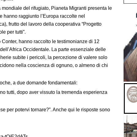
 mondiale del rifugiato, Pianeta Migranti presenta le
he hanno raggiunto l’Europa raccolte nel
), frutto del lavoro della cooperativa “Progetto
e per tutti”.
 Conter, hanno raccolto le testimonianze di 12
i dell’Africa Occidentale. La parte essenziale delle
gherie subite i pericoli, la percezione di valere solo
cidono nella coscienza di ognuno, o almeno di chi
ivoche, a due domande fondamentali:
dono tutti, dopo aver vissuto la tremenda esperienza
ese per potervi tornare?”. Anche qui le risposte sono
=a-tOjE2dATs