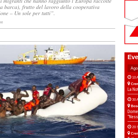
ni migranti che hanno raggiunto l’Europa raccolte
 barca), frutto del lavoro della cooperativa
one – Un sole per tutti”.
ne
Eve
10 
Cre
La No
30 
Bos
Domen
“Ness
20 
Cre