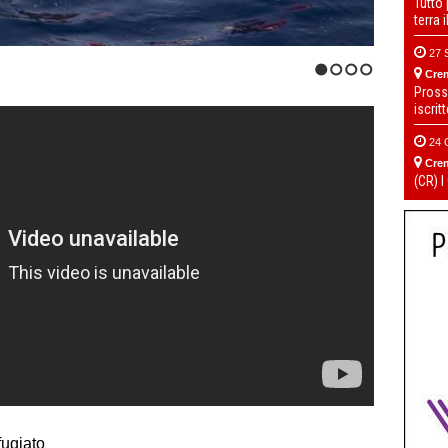
Tutto
terra 
27 
Cre
1
2
3
4
Pross
iscrit
24 
Cre
(CR) I
fugiato