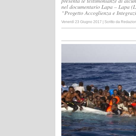
presenta le testimonianze di alcu
nel documentario Lapa – Lapa (La
“Progetto Accoglienza e Integrazi
Venerdì 23 Giugno 2017
|
Scritto da
Redazio