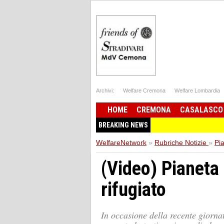
Archivi:
Welfare Cremona
Welfare Lombardia
HOME
CREMONA
CASALASCO
BREAKING NEWS
WelfareNetwork
»
Rubriche Notizie
»
Pi
(Video) Pianeta 
rifugiato
In occasione della recente giorna