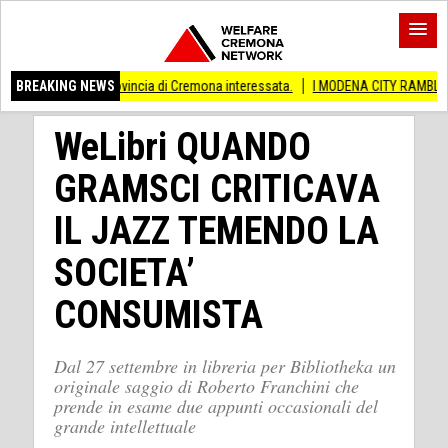
he provincia di Cremona interessata.
BREAKING NEWS
I MODENA CITY RAMBLERS ARRIVANO A
WeLibri QUANDO
GRAMSCI CRITICAVA
IL JAZZ TEMENDO LA
SOCIETA’
CONSUMISTA
Dal 27 settembre in libreria per Bibliotheka un
originale saggio di Roberto Franchini che
prende in esame due appunti occasionali del
grande intellettuale