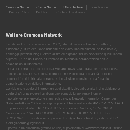
Cremona Notizie
Crema Notizie
Milano Notizie
La redazione
Privacy Policy
Pubblicità
Contatta la redazione
Welfare Cremona Network
I siti del welfare, che nascono nel 2002, oltre alle news sul welfare, politica ,
sindacale ,cultura ecc. sono arricchiti con video, una mediateca, da foto notizie,
sondaggi, petizioni, blog e lettere al sito ed ospitano sezioni specifiche quali Pianeta
Migranti , L'Eco del Popolo e Cremona nel Mondo in collaborazione con le
associazioni di riferimento.
L'idea di costruire la rete dei portali Welfare News nasce dalla nostra esperienza
concreta e dalla ferma volontà di credere nei valori della solidarietà, delle pari
opportunità e dei diritti alla persona, sui quali siamo convinti, vada fatta più
comunicazione e migliore informazione.
L'ambizione è quella di intercettare quei cittadini, giovani o anziani, che abbiamo la
voglia di affrontare questi temi con uno sguardo lungo verso il futuro.
Il portale welfarenetwork.it è stato registrato, al Network Information Center per
l'Italia, nell’ottobre 2005 ed è oggi proprietà di Puntowelfare di GIANCARLO STORTI
[Impresa individuale n. REA CR-188702] con sede in Via Litta, 4- Cap 26100
Cremona con P.IVA 01493300196 e C.F. STRGCR51C10D150T. Tel. e Fax
0372.453429 . E-mail di servizio puntowelfare@welfarenetwork.it ; indirizzo PEC
storti.giancarlo@legalmail.it
Il portale è un quotidiano gratuito on line, supplemento di www.welfareitalia.it ,Iscritto