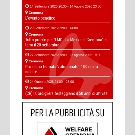
14 Settembre 2026 20:30 - 14 Agosto 2026 23:00
Cremona
L'evento benefico
20 Settembre 2026 09:00 - 14:00
Cremona
Tutto pronto per “LMC - La Mezza di Cremona” si
terra il 20 settembre
27 Settembre 2026 09:00 - 27 Agosto 2026 19:00
Cremona
Prossima fermata Volontariato' :100 realtà
iscritte
24 Ottobre 2026 21:00 - 23:00
Cremona
(CR) I Cordigliera festeggiano il 50 anni di attività