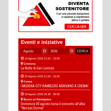
Eventi e iniziative
10 Agosto 2026 21:00 - 23:00
Cremona
La Notte di San Lorenzo
25 Agosto 2026 21:00 - 23:00
Crema
I MODENA CITY RAMBLERS ARRIVANO A CREMA!
30 Agosto 2026 06:38 - 09:00
Bosco ex Parmigiano
Domenica 30 agosto torna il concerto all’alba
“Nessun Dorma”