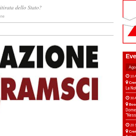
tirata dello Stato?
one
Eve
10 
Cre
La No
30 
Bos
Domen
“Ness
20 
Cre