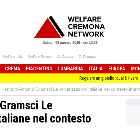
Sabato,
08 agosto 2026
-
ore
13.38
Welfare Italia
Welfare Europa
G. Corada
C. Fontana
CREMA
PIACENTINO
LOMBARDIA
ITALIA
EUROPA
MO
Regalare un gioiello: qual è il vero significato
»
Istituto Antonio Gramsci Le privatizzazioni italiane nel contesto inter
 Gramsci Le
italiane nel contesto