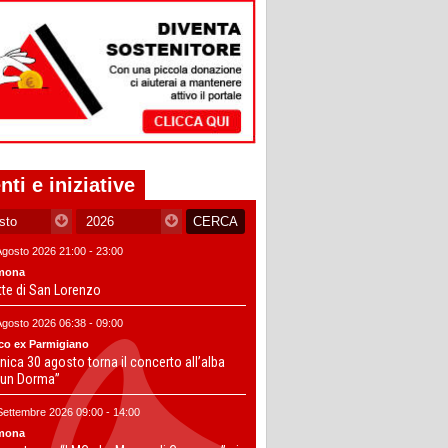
nti e iniziative
Agosto 2026 21:00 - 23:00
mona
tte di San Lorenzo
Agosto 2026 06:38 - 09:00
co ex Parmigiano
ica 30 agosto torna il concerto all’alba
un Dorma”
Settembre 2026 09:00 - 14:00
mona