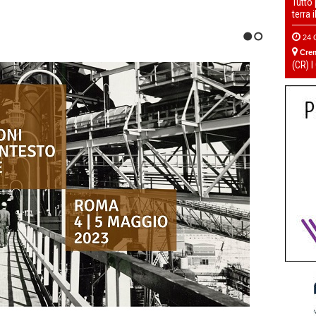
Tutto
terra 
24 
1
2
Cre
(CR) I