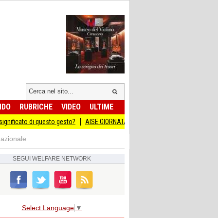
NDO
RUBRICHE
VIDEO
ULTIME
 di questo gesto?
AISE GIORNATA DEL SACRIFICIO DEL LAVORO ITALIANO ALL
nazionale
SEGUI
WELFARE NETWORK
Select Language
▼