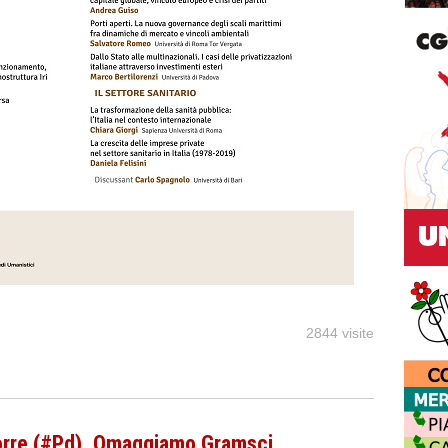
2844 visite
torre (#Pd), Omaggiamo Gramsci