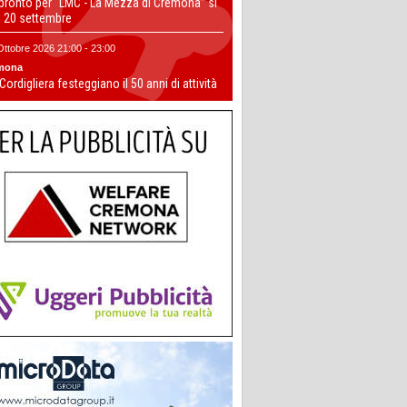
 pronto per “LMC - La Mezza di Cremona” si
il 20 settembre
Ottobre 2026 21:00 - 23:00
mona
 Cordigliera festeggiano il 50 anni di attività