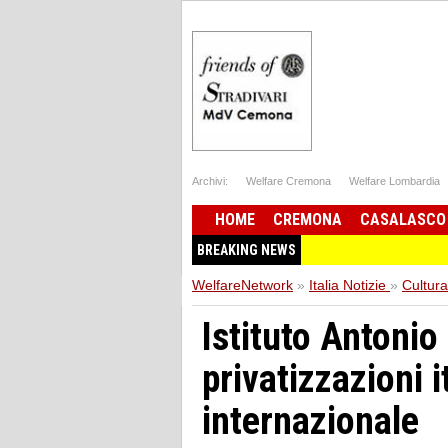
Archivi:
Welfare Cremona
Welfare Lombardia
HOME
CREMONA
CASALASCO
BREAKING NEWS
WelfareNetwork
»
Italia Notizie
»
Cultura
Istituto Antonio
privatizzazioni 
internazionale