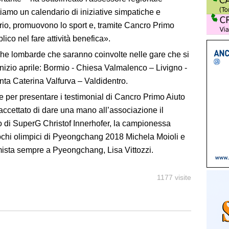
iamo un calendario di iniziative simpatiche e
itorio, promuovono lo sport e, tramite Cancro Primo
blico nel fare attività benefica».
iche lombarde che saranno coinvolte nelle gare che si
izio aprile: Bormio - Chiesa Valmalenco – Livigno -
nta Caterina Valfurva – Valdidentro.
e per presentare i testimonial di Cancro Primo Aiuto
ccettato di dare una mano all’associazione il
 di SuperG Christof Innerhofer, la campionessa
ochi olimpici di Pyeongchang 2018 Michela Moioli e
a mista sempre a Pyeongchang, Lisa Vittozzi.
1177 visite