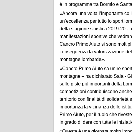
è in programma tra Bormio e Santa
«Ancora una volta l’importante co
un’eccellenza per tutto lo sport lo
della stagione sciistica 2019-20 -
manifestazioni sportive che vedra
Cancro Primo Aiuto si sono moltip
conseguenza la valorizzazione dello 
montagne lombarde».
«Cancro Primo Aiuto sa unire sport 
montagne – ha dichiarato Sala - Gio
sulle piste più importanti della Lo
competizioni contribuiscono anche 
territorio con finalità di solidarie
importanza la vicinanza delle istit
Primo Aiuto, per il ruolo che rivest
in grado di dare con tutte le inizi
«Questa è una giornata molto impor