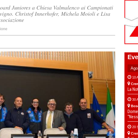
board Juniores a Chiesa Valmalenco ai Campionati
ivigno. Christof Innerhofer, Michela Moioli e Lisa
associazione
ione
Eve
10 
Cre
La No
30 
Bos
Domen
“Ness
20 
Cre