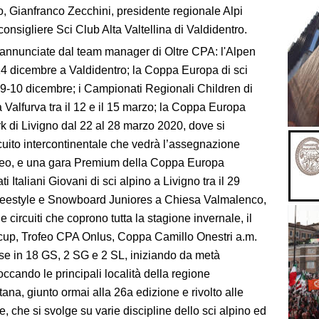
o, Gianfranco Zecchini, presidente regionale Alpi
consigliere Sci Club Alta Valtellina di Valdidentro.
 annunciate dal team manager di Oltre CPA: l'Alpen
 14 dicembre a Valdidentro; la Coppa Europa di sci
l 9-10 dicembre; i Campionati Regionali Children di
 Valfurva tra il 12 e il 15 marzo; la Coppa Europa
k di Livigno dal 22 al 28 marzo 2020, dove si
cuito intercontinentale che vedrà l’assegnazione
opeo, e una gara Premium della Coppa Europa
Italiani Giovani di sci alpino a Livigno tra il 29
i Freestyle e Snowboard Juniores a Chiesa Valmalenco,
ue circuiti che coprono tutta la stagione invernale, il
cup, Trofeo CPA Onlus, Coppa Camillo Onestri a.m.
ise in 18 GS, 2 SG e 2 SL, iniziando da metà
occando le principali località della regione
tana, giunto ormai alla 26a edizione e rivolto alle
e, che si svolge su varie discipline dello sci alpino ed