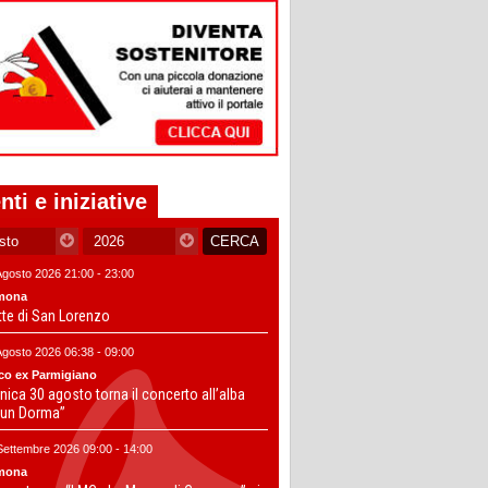
nti e iniziative
Agosto 2026 21:00 - 23:00
mona
tte di San Lorenzo
Agosto 2026 06:38 - 09:00
co ex Parmigiano
ica 30 agosto torna il concerto all’alba
un Dorma”
Settembre 2026 09:00 - 14:00
mona