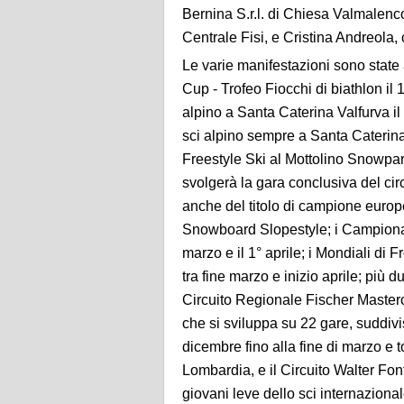
Bernina S.r.l. di Chiesa Valmalenc
Centrale Fisi, e Cristina Andreola, 
Le varie manifestazioni sono state
Cup - Trofeo Fiocchi di biathlon il
alpino a Santa Caterina Valfurva i
sci alpino sempre a Santa Caterina
Freestyle Ski al Mottolino Snowpar
svolgerà la gara conclusiva del cir
anche del titolo di campione eur
Snowboard Slopestyle; i Campionati 
marzo e il 1° aprile; i Mondiali d
tra fine marzo e inizio aprile; più d
Circuito Regionale Fischer Master
che si sviluppa su 22 gare, suddiv
dicembre fino alla fine di marzo e t
Lombardia, e il Circuito Walter Fon
giovani leve dello sci internazional