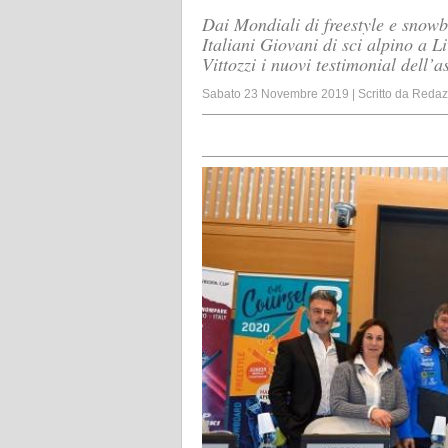
Dai Mondiali di freestyle e snow
Italiani Giovani di sci alpino a L
Vittozzi i nuovi testimonial dell’
Sabato 23 Novembre 2019
|
Scritto da
Redaz