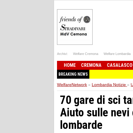
Archivi:
Welfare Cremona
Welfare Lombardia
HOME
CREMONA
CASALASCO
BREAKING NEWS
WelfareNetwork
»
Lombardia Notizie
»
U
70 gare di sci t
Aiuto sulle nev
lombarde