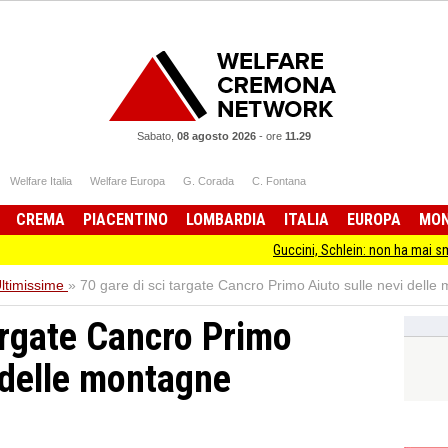
Sabato,
08 agosto 2026
-
ore
11.29
Welfare Italia
Welfare Europa
G. Corada
C. Fontana
CREMA
PIACENTINO
LOMBARDIA
ITALIA
EUROPA
MO
Guccini, Schlein: non ha mai smesso di star
ltimissime
»
70 gare di sci targate Cancro Primo Aiuto sulle nevi dell
argate Cancro Primo
i delle montagne