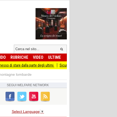
NDO
RUBRICHE
VIDEO
ULTIME
e dalla parte degli ultimi
Sicurezza I Giovani Democratici ribattono ai Giovani d
e montagne lombarde
SEGUI
WELFARE NETWORK
Select Language
▼