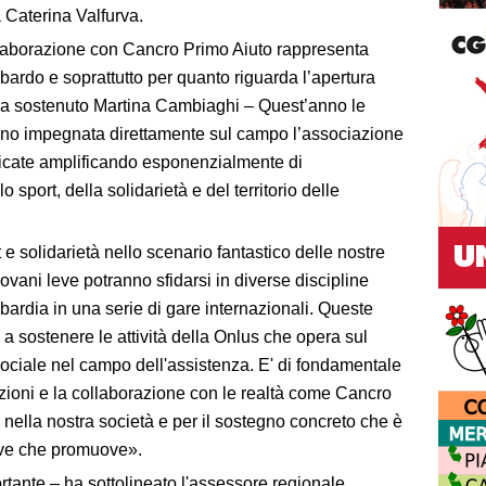
 Caterina Valfurva.
llaborazione con Cancro Primo Aiuto rappresenta
mbardo e soprattutto per quanto riguarda l’apertura
 ha sostenuto Martina Cambiaghi – Quest’anno le
nno impegnata direttamente sul campo l’associazione
licate amplificando esponenzialmente di
sport, della solidarietà e del territorio delle
e solidarietà nello scenario fantastico delle nostre
vani leve potranno sfidarsi in diverse discipline
mbardia in una serie di gare internazionali. Queste
a sostenere le attività della Onlus che opera sul
tà sociale nel campo dell'assistenza. E' di fondamentale
uzioni e la collaborazione con le realtà come Cancro
e nella nostra società e per il sostegno concreto che è
ative che promuove».
tante – ha sottolineato l'assessore regionale