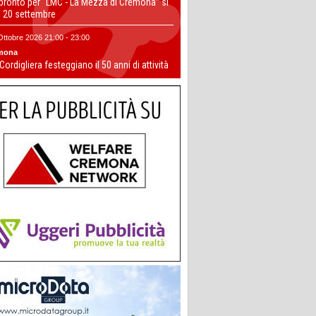
 pronto per “LMC - La Mezza di Cremona” si
il 20 settembre
Ottobre 2026 21:00 - 23:00
mona
 Cordigliera festeggiano il 50 anni di attività