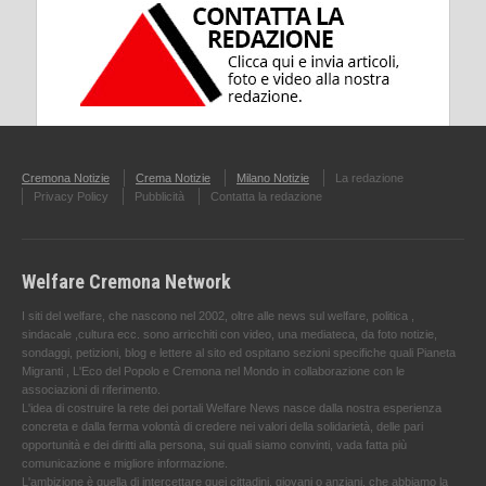
Cremona Notizie
Crema Notizie
Milano Notizie
La redazione
Privacy Policy
Pubblicità
Contatta la redazione
Welfare Cremona Network
I siti del welfare, che nascono nel 2002, oltre alle news sul welfare, politica ,
sindacale ,cultura ecc. sono arricchiti con video, una mediateca, da foto notizie,
sondaggi, petizioni, blog e lettere al sito ed ospitano sezioni specifiche quali Pianeta
Migranti , L'Eco del Popolo e Cremona nel Mondo in collaborazione con le
associazioni di riferimento.
L'idea di costruire la rete dei portali Welfare News nasce dalla nostra esperienza
concreta e dalla ferma volontà di credere nei valori della solidarietà, delle pari
opportunità e dei diritti alla persona, sui quali siamo convinti, vada fatta più
comunicazione e migliore informazione.
L'ambizione è quella di intercettare quei cittadini, giovani o anziani, che abbiamo la