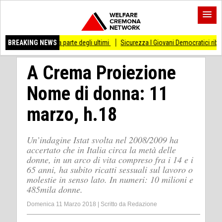
e dalla parte degli ultimi
BREAKING NEWS
Sicurezza I Giovani Democratici ribattono ai Giovani d
A Crema Proiezione
Nome di donna: 11
marzo, h.18
Un’indagine Istat svolta nel 2008/2009 ha
accertato che in Italia circa la metà delle
donne, in un arco di vita compreso fra i 14 e i
65 anni, ha subito ricatti sessuali sul lavoro o
molestie in senso lato. In numeri: 10 milioni e
485mila donne.
Domenica 11 Marzo 2018
|
Scritto da
Redazione