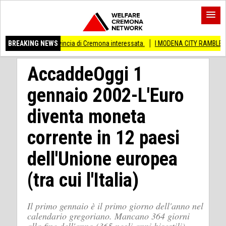
he provincia di Cremona interessata.
BREAKING NEWS
I MODENA CITY RAMBLERS ARRIVANO 
AccaddeOggi 1
gennaio 2002-L'Euro
diventa moneta
corrente in 12 paesi
dell'Unione europea
(tra cui l'Italia)
Il primo gennaio è il primo giorno dell'anno nel
calendario gregoriano. Mancano 364 giorni