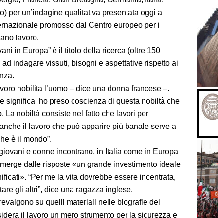
) per un’indagine qualitativa presentata oggi a
ternazionale promosso dal Centro europeo per i
mano lavoro.
ni in Europa” è il titolo della ricerca (oltre 150
a ad indagare vissuti, bisogni e aspettative rispetto ai
anza.
avoro nobilita l’uomo – dice una donna francese –.
 significa, ho preso coscienza di questa nobiltà che
. La nobiltà consiste nel fatto che lavori per
 anche il lavoro che può apparire più banale serve a
he è il mondo”.
e giovani e donne incontrano, in Italia come in Europa
 – emerge dalle risposte «un grande investimento ideale
gnificati». “Per me la vita dovrebbe essere incentrata,
tare gli altri”, dice una ragazza inglese.
prevalgono su quelli materiali nelle biografie dei
idera il lavoro un mero strumento per la sicurezza e