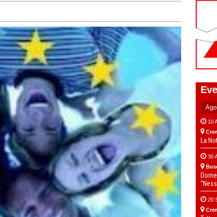
Eve
10 
Cre
La No
30 
Bos
Domen
“Ness
20 
Cre