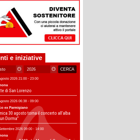
nti e iniziative
Agosto 2026 21:00 - 23:00
mona
tte di San Lorenzo
Agosto 2026 06:38 - 09:00
co ex Parmigiano
ica 30 agosto torna il concerto all’alba
un Dorma”
Settembre 2026 09:00 - 14:00
mona