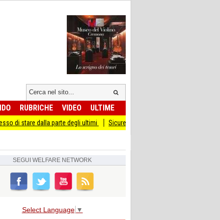
NDO
RUBRICHE
VIDEO
ULTIME
 dalla parte degli ultimi
Sicurezza I Giovani Democratici ribattono ai Giovani di
SEGUI
WELFARE NETWORK
Select Language
▼