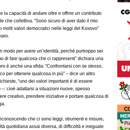
e la capacità di andare oltre e offrire un contributo
le che collettiva. “Sono sicuro di aver dato il mio
do molti valori democratici nelle leggi del Kosovo”
varo.
 un modo per avere un’identità, perché purtroppo sei
o di fare qualcosa che ci rappresenti” dichiara una
voro è anche una sfida: “Confrontarsi con se stesso,
oco per ottenere qualcosa in più” – dice un altro
ichieste, “uno dei valori importanti è di essere
o –: cioè adattarsi a situazioni nuove, spesso
ere creativo, prendere iniziative e portare qualcosa di
ga.
riconoscendo che ci sono leggi, strumenti e misure,
ealtà quotidiana assai diversa, di difficoltà e ineguale