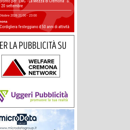
 pronto per “LMC - La Mezza di Cremona” si
il 20 settembre
Ottobre 2026 21:00 - 23:00
mona
 Cordigliera festeggiano il 50 anni di attività