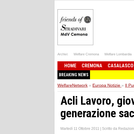
Archivi:
Welfare Cremona
Welfare Lombardia
HOME
CREMONA
CASALASCO
BREAKING NEWS
WelfareNetwork
»
Europa Notizie
»
Il Pu
Acli Lavoro, gio
generazione sac
Martedì 11 Ottobre 2011
|
Scritto da
Redazio