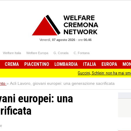
Venerdì,
07 agosto 2026
-
ore
00.46
Welfare Italia
Welfare Europa
G. Corada
C. Fontana
CREMA
PIACENTINO
LOMBARDIA
ITALIA
EUROPA
MO
Guccini, Schlein: non ha mai smesso di stare
nto
»
Acli Lavoro, giovani europei: una generazione sacrificata
vani europei: una
rificata
ne