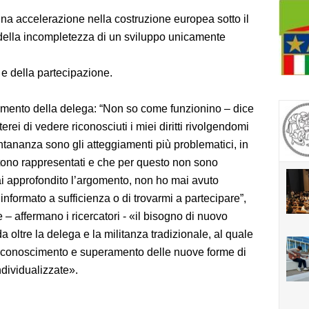
una accelerazione nella costruzione europea sotto il
va della incompletezza di un sviluppo unicamente
 e della partecipazione.
ggiamento della delega: “Non so come funzionino – dice
ei di vedere riconosciuti i miei diritti rivolgendomi
tananza sono gli atteggiamenti più problematici, in
tono rappresentati e che per questo non sono
ai approfondito l’argomento, non ho mai avuto
formato a sufficienza o di trovarmi a partecipare”,
 affermano i ricercatori - «il bisogno di nuovo
oltre la delega e la militanza tradizionale, al quale
 riconoscimento e superamento delle nuove forme di
ndividualizzate».