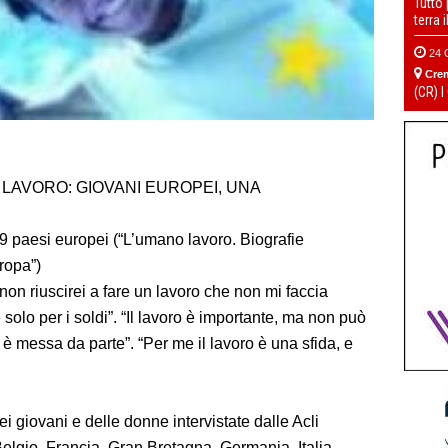
Tutto
terra 
24 
Cre
(CR) I
dra. LAVORO: GIOVANI EUROPEI, UNA
n 9 paesi europei (“L’umano lavoro. Biografie
ropa”)
riuscirei a fare un lavoro che non mi faccia
solo per i soldi”. “Il lavoro è importante, ma non può
 è messa da parte”. “Per me il lavoro è una sfida, e
 giovani e delle donne intervistate dalle Acli
Belgio, Francia, Gran Bretagna, Germania, Italia,