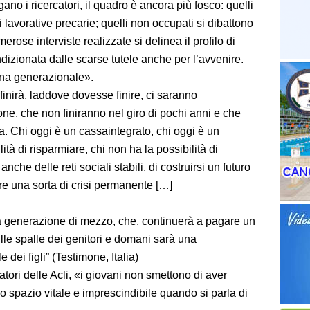
ano i ricercatori, il quadro è ancora più fosco: quelli
 lavorative precarie; quelli non occupati si dibattono
erose interviste realizzate si delinea il profilo di
dizionata dalle scarse tutele anche per l’avvenire.
ena generazionale».
finirà, laddove dovesse finire, ci saranno
e, che non finiranno nel giro di pochi anni e che
a. Chi oggi è un cassaintegrato, chi oggi è un
ità di risparmiare, chi non ha la possibilità di
 anche delle reti sociali stabili, di costruirsi un futuro
re una sorta di crisi permanente […]
 generazione di mezzo, che, continuerà a pagare un
lle spalle dei genitori e domani sarà una
dei figli” (Testimone, Italia)
catori delle Acli, «i giovani non smettono di aver
o spazio vitale e imprescindibile quando si parla di