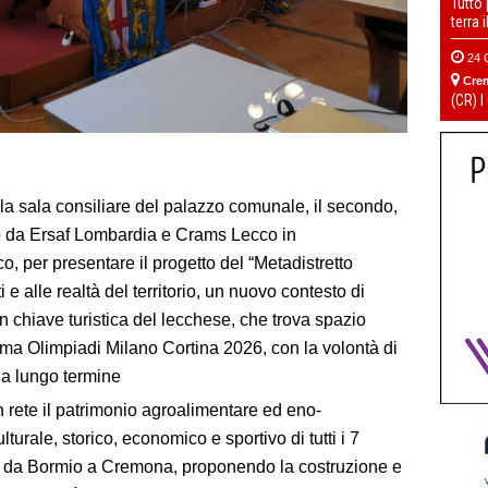
Tutto
terra 
24 
Cre
(CR) I
ella sala consiliare del palazzo comunale, il secondo,
ato da Ersaf Lombardia e Crams Lecco in
, per presentare il progetto del “Metadistretto
 e alle realtà del territorio, un nuovo contesto di
 chiave turistica del lecchese, che trova spazio
tema Olimpiadi Milano Cortina 2026, con la volontà di
 a lungo termine
in rete il patrimonio agroalimentare ed eno-
urale, storico, economico e sportivo di tutti i 7
dda, da Bormio a Cremona, proponendo la costruzione e