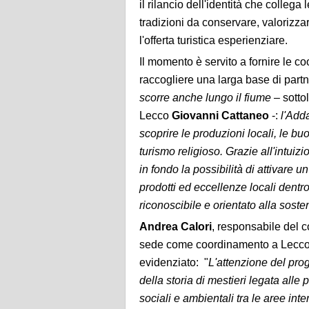
il rilancio dell'identità che colleg
tradizioni da conservare, valorizz
l'offerta turistica esperienziare.
Il momento è servito a fornire le c
raccogliere una larga base di partne
scorre anche lungo il fiume
– sottol
Lecco
Giovanni Cattaneo
-:
l'Adda
scoprire le produzioni locali, le buo
turismo religioso. Grazie all'intuiz
in fondo la possibilità di attivare 
prodotti ed eccellenze locali dentr
riconoscibile e orientato alla sosten
Andrea Calori
, responsabile del c
sede come coordinamento a Lecco,
evidenziato: "
L'attenzione del pro
della storia di mestieri legata alle
sociali e ambientali tra le aree int