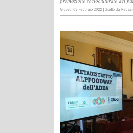
promozione socioculturale del patr
Giovedì 03 Febbraio 2022
|
Scritto da
Redazi