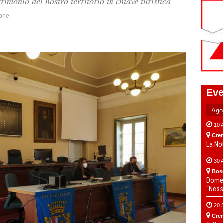
imonio del nostro territorio in chiave turistica
one
Eve
10 
Cre
La No
30 
Bos
Domen
“Ness
20 
Cre