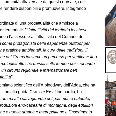
a le comunità attraversate da questa dorsale, con
are rendere disponibili e promuovere, integrando
oordinate di una progettualità che ambisce a
r territoriali:
"L'attrattività del territorio lecchese
inea l’assessore all’attrattività del Comune di
 come protagonista delle esperienze outdoor per
ne pratiche ambientali, la cura delle tradizioni, il
ione del Crams iniziamo un percorso per verificare fino
un metadistretto che unisca sette territori posizionando
o un circuito regionale e internazionale ben
ibilità".
omitato scientifico dell'Alpfoodway dell'Adda, che ha
 con alla guida Crams e Ersaf lombardia, ha
gramma alla salvaguardia del patrimonio naturale,
 produzioni eno-casearie di montagna, degli equilibri
erne e quelle urbane e metropolitane e l'inserimento