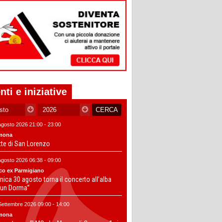
nti e iniziative
Agosto 2026 21:00 - 23:00
mona
tte di San Lorenzo
Agosto 2026 06:38 - 09:00
co ex Parmigiano
ica 30 agosto torna il concerto all’alba
un Dorma”
Settembre 2026 09:00 - 14:00
mona