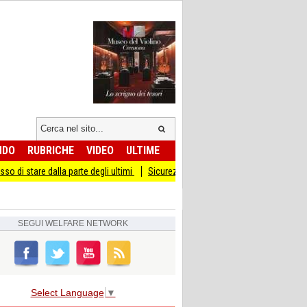
NDO
RUBRICHE
VIDEO
ULTIME
 parte degli ultimi
Sicurezza I Giovani Democratici ribattono ai Giovani di Frate
SEGUI
WELFARE NETWORK
Select Language
▼