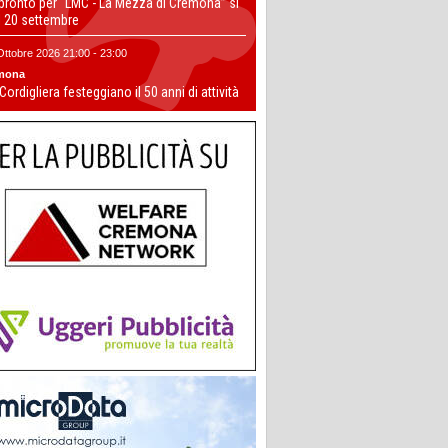
 pronto per “LMC - La Mezza di Cremona” si
il 20 settembre
Ottobre 2026 21:00 - 23:00
mona
 Cordigliera festeggiano il 50 anni di attività