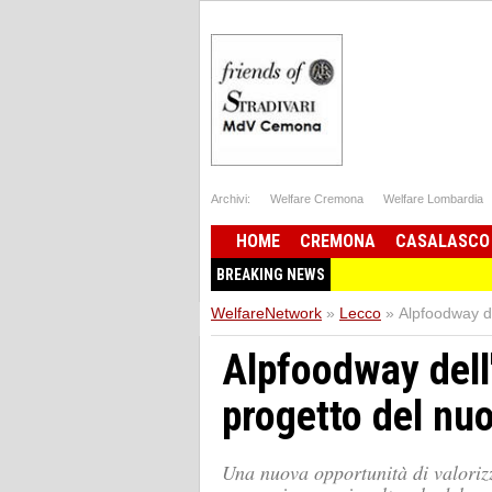
Archivi:
Welfare Cremona
Welfare Lombardia
HOME
CREMONA
CASALASCO
BREAKING NEWS
WelfareNetwork
»
Lecco
»
Alpfoodway de
Alpfoodway dell'
progetto del nu
Una nuova opportunità di valoriz