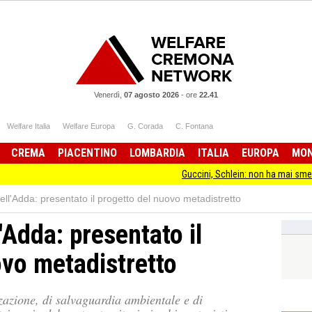
Venerdì,
07 agosto 2026
-
ore
22.41
Welfare Italia
Welfare Europa
G. Corada
C. Fontana
CREMA
PIACENTINO
LOMBARDIA
ITALIA
EUROPA
MO
Guccini, Schlein: non ha mai smesso di stare dalla
ll'Adda: presentato il progetto del nuovo metadistretto
Adda: presentato il
ovo metadistretto
zazione, di salvaguardia ambientale e di