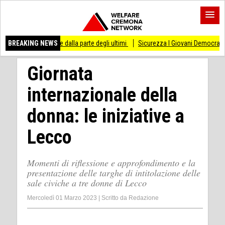
are dalla parte degli ultimi
BREAKING NEWS
Sicurezza I Giovani Democratici ribattono ai Giovani
Giornata
internazionale della
donna: le iniziative a
Lecco
Momenti di riflessione e approfondimento e la
presentazione delle targhe di intitolazione delle
sale civiche a tre donne di Lecco
Mercoledì 01 Marzo 2023
|
Scritto da
Redazione