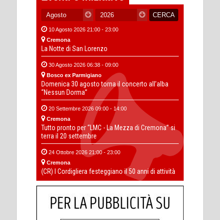
10 Agosto 2026 21:00 - 23:00
Cremona
La Notte di San Lorenzo
30 Agosto 2026 06:38 - 09:00
Bosco ex Parmigiano
Domenica 30 agosto torna il concerto all’alba
“Nessun Dorma”
20 Settembre 2026 09:00 - 14:00
Cremona
Tutto pronto per “LMC - La Mezza di Cremona” si
terra il 20 settembre
24 Ottobre 2026 21:00 - 23:00
Cremona
(CR) I Cordigliera festeggiano il 50 anni di attività