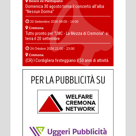
Bosco ex Parmigiano
Domenica 30 agosto torna il concerto all’alba
“Nessun Dorma”
20 Settembre 2026 09:00 - 14:00
Cremona
Tutto pronto per “LMC - La Mezza di Cremona” si
terra il 20 settembre
24 Ottobre 2026 21:00 - 23:00
Cremona
(CR) I Cordigliera festeggiano il 50 anni di attività