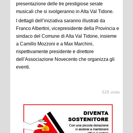
presentazione de
lle
tre prestigios
e serate
musicali che si svolgeranno in Alta Val Tidone.
I dettagli
dell’iniziativa
saranno
illustrati da
Franco Albertin
i
,
vicepresidente
della Provincia e
sindaco del Comune di Alta Val Tidone,
insieme
a
Camillo Mozzoni
e
a
Max Marchini
,
rispettivamente presidente e direttore
dell’Assoc
iazione
Novecento
che organizza gli
eventi.
628 visite