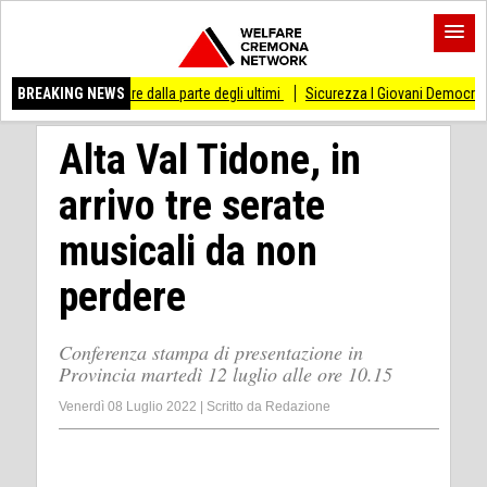
are dalla parte degli ultimi
BREAKING NEWS
Sicurezza I Giovani Democratici ribattono ai Giovan
Alta Val Tidone, in
arrivo tre serate
musicali da non
perdere
Conferenza stampa di presentazione in
Provincia martedì 12 luglio alle ore 10.15
Venerdì 08 Luglio 2022
|
Scritto da
Redazione