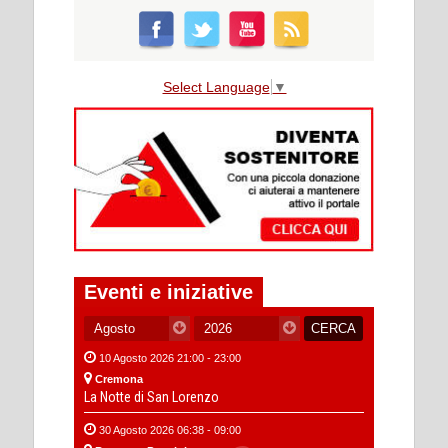
Select Language
▼
Eventi e iniziative
10 Agosto 2026 21:00 - 23:00
Cremona
La Notte di San Lorenzo
30 Agosto 2026 06:38 - 09:00