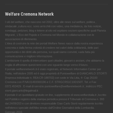
Welfare Cremona Network
I siti del welfare, che nascono nel 2002, oltre alle news sul welfare, politica ,
sindacale ,cultura ecc. sono arricchiti con video, una mediateca, da foto notizie,
sondaggi, petizioni, blog e lettere al sito ed ospitano sezioni specifiche quali Pianeta
Migranti , L'Eco del Popolo e Cremona nel Mondo in collaborazione con le
associazioni di riferimento.
L'idea di costruire la rete dei portali Welfare News nasce dalla nostra esperienza
concreta e dalla ferma volontà di credere nei valori della solidarietà, delle pari
opportunità e dei diritti alla persona, sui quali siamo convinti, vada fatta più
comunicazione e migliore informazione.
L'ambizione è quella di intercettare quei cittadini, giovani o anziani, che abbiamo la
voglia di affrontare questi temi con uno sguardo lungo verso il futuro.
Il portale welfarenetwork.it è stato registrato, al Network Information Center per
l'Italia, nell’ottobre 2005 ed è oggi proprietà di Puntowelfare di GIANCARLO STORTI
[Impresa individuale n. REA CR-188702] con sede in Via Litta, 4- Cap 26100
Cremona con P.IVA 01493300196 e C.F. STRGCR51C10D150T. Tel. e Fax
0372.453429 . E-mail di servizio puntowelfare@welfarenetwork.it ; indirizzo PEC
storti.giancarlo@legalmail.it
Il portale è un quotidiano gratuito on line, supplemento di www.welfareitalia.it ,Iscritto
nel Pubblico registro della stampa periodica presso il Tribunale di Cremona n. 393
dal 24/09/203 e con direttore responsabile Gian Carlo Storti regolarmente iscritto
nell’elenco speciale dell’Albo tenuto dall’Ordine Giornalisti della Lombardia.
Gennaio 2016