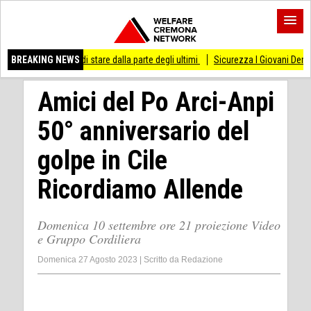
sso di stare dalla parte degli ultimi
BREAKING NEWS
Sicurezza I Giovani Democratici ribattono 
Amici del Po Arci-Anpi
50° anniversario del
golpe in Cile
Ricordiamo Allende
Domenica 10 settembre ore 21 proiezione Video
e Gruppo Cordiliera
Domenica 27 Agosto 2023
|
Scritto da
Redazione