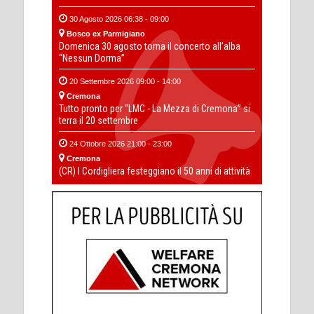
30 Agosto 2026 06:38 - 09:00
Bosco ex Parmigiano
Domenica 30 agosto torna il concerto all’alba
“Nessun Dorma”
20 Settembre 2026 09:00 - 14:00
Cremona
Tutto pronto per “LMC - La Mezza di Cremona” si
terra il 20 settembre
24 Ottobre 2026 21:00 - 23:00
Cremona
(CR) I Cordigliera festeggiano il 50 anni di attività