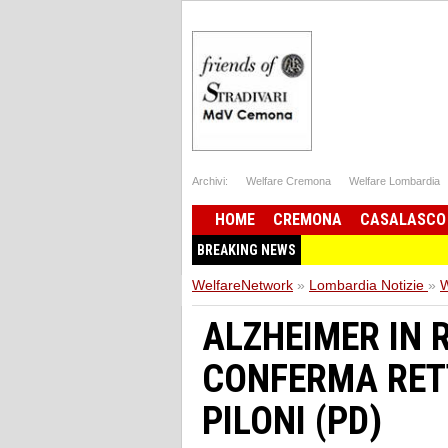
Archivi:
Welfare Cremona
Welfare Lombardia
HOME
CREMONA
CASALASCO
BREAKING NEWS
WelfareNetwork
»
Lombardia Notizie
»
W
ALZHEIMER IN 
CONFERMA RETT
PILONI (PD)