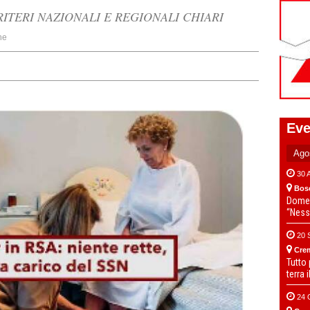
RITERI NAZIONALI E REGIONALI CHIARI
ne
Eve
30 
Bos
Domen
“Ness
20 
Cre
Tutto
terra 
24 