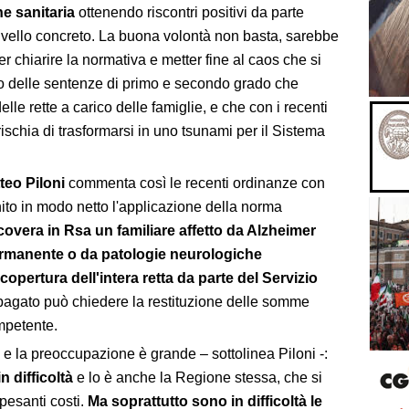
ne sanitaria
ottenendo riscontri positivi da parte
 livello concreto. La buona volontà non basta, sarebbe
er chiarire la normativa e metter fine al caos che si
to delle sentenze di primo e secondo grado che
le rette a carico delle famiglie, e che con i recenti
schia di trasformarsi in uno tsunami per il Sistema
teo Piloni
commenta così le recenti ordinanze con
ito in modo netto l'applicazione della norma
icovera in Rsa un familiare affetto da Alzheimer
ermanente o da patologie neurologiche
 copertura dell'intera retta da parte del Servizio
 pagato può chiedere la restituzione delle somme
mpetente.
 e la preoccupazione è grande – sottolinea Piloni -:
 difficoltà
e lo è anche la Regione stessa, che si
 pesanti costi.
Ma soprattutto sono in difficoltà le