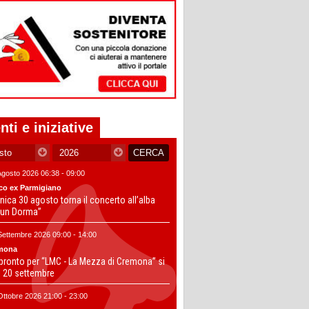
nti e iniziative
Agosto 2026 06:38 - 09:00
co ex Parmigiano
ica 30 agosto torna il concerto all’alba
un Dorma”
Settembre 2026 09:00 - 14:00
mona
 pronto per “LMC - La Mezza di Cremona” si
il 20 settembre
Ottobre 2026 21:00 - 23:00