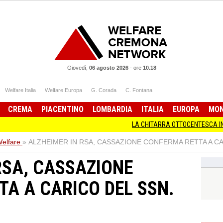
Giovedì,
06 agosto 2026
-
ore
10.18
Welfare Italia
Welfare Europa
G. Corada
C. Fontana
CREMA
PIACENTINO
LOMBARDIA
ITALIA
EUROPA
MO
LA CHITARRA OTTOCENTESCA IN MOSTRA A
elfare
»
ALZHEIMER IN RSA, CASSAZIONE CONFERMA RETTA A CAR
RSA, CASSAZIONE
A A CARICO DEL SSN.