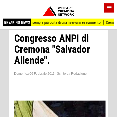
 la coperta sempre più corta di una riserva in esaurimento
BREAKING NEWS
Cremona 'Prossima f
Congresso ANPI di
Cremona "Salvador
Allende".
Domenica 06 Febbraio 2011
|
Scritto da
Redazione