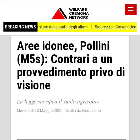
so di stare dalla parte degli ultimi
BREAKING NEWS
Sicurezza I Giovani Democratici ribattono a
Aree idonee, Pollini
(M5s): Contrari a un
provvedimento privo di
visione
La legge sacrifica il suolo agricolo»
Mercoledì 13 Maggio 2026
|
Scritto da
Redazione