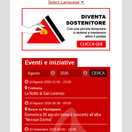
Select Language
▼
Eventi e iniziative
10 Agosto 2026 21:00 - 23:00
Cremona
La Notte di San Lorenzo
30 Agosto 2026 06:38 - 09:00
Bosco ex Parmigiano
Domenica 30 agosto torna il concerto all’alba
“Nessun Dorma”
20 Settembre 2026 09:00 - 14:00