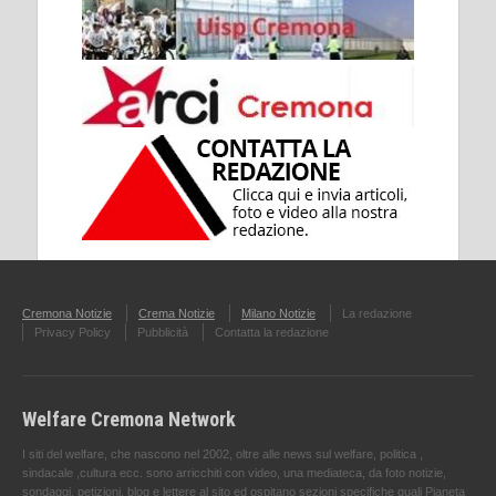
Cremona Notizie
Crema Notizie
Milano Notizie
La redazione
Privacy Policy
Pubblicità
Contatta la redazione
Welfare Cremona Network
I siti del welfare, che nascono nel 2002, oltre alle news sul welfare, politica ,
sindacale ,cultura ecc. sono arricchiti con video, una mediateca, da foto notizie,
sondaggi, petizioni, blog e lettere al sito ed ospitano sezioni specifiche quali Pianeta