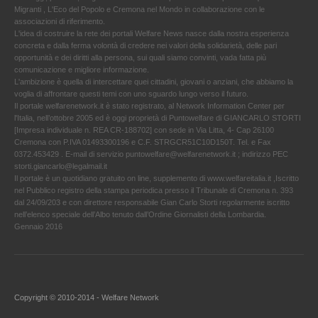
Migranti , L'Eco del Popolo e Cremona nel Mondo in collaborazione con le
associazioni di riferimento.
L'idea di costruire la rete dei portali Welfare News nasce dalla nostra esperienza
concreta e dalla ferma volontà di credere nei valori della solidarietà, delle pari
opportunità e dei diritti alla persona, sui quali siamo convinti, vada fatta più
comunicazione e migliore informazione.
L'ambizione è quella di intercettare quei cittadini, giovani o anziani, che abbiamo la
voglia di affrontare questi temi con uno sguardo lungo verso il futuro.
Il portale welfarenetwork.it è stato registrato, al Network Information Center per
l'Italia, nell’ottobre 2005 ed è oggi proprietà di Puntowelfare di GIANCARLO STORTI
[Impresa individuale n. REA CR-188702] con sede in Via Litta, 4- Cap 26100
Cremona con P.IVA 01493300196 e C.F. STRGCR51C10D150T. Tel. e Fax
0372.453429 . E-mail di servizio puntowelfare@welfarenetwork.it ; indirizzo PEC
storti.giancarlo@legalmail.it
Il portale è un quotidiano gratuito on line, supplemento di www.welfareitalia.it ,Iscritto
nel Pubblico registro della stampa periodica presso il Tribunale di Cremona n. 393
dal 24/09/203 e con direttore responsabile Gian Carlo Storti regolarmente iscritto
nell’elenco speciale dell’Albo tenuto dall’Ordine Giornalisti della Lombardia.
Gennaio 2016
Copyright © 2010-2014 - Welfare Network