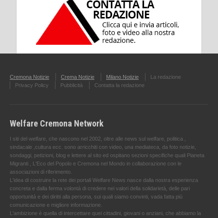
Cremona Notizie
Crema Notizie
Milano Notizie
La redazione
Privacy Policy
Pubblicità
Contatta la redazione
Welfare Cremona Network
I siti del welfare, che nascono nel 2002, oltre alle news sul welfare, politica ,
sindacale ,cultura ecc. sono arricchiti con video, una mediateca, da foto notizie,
sondaggi, petizioni, blog e lettere al sito ed ospitano sezioni specifiche quali Pianeta
Migranti , L'Eco del Popolo e Cremona nel Mondo in collaborazione con le
associazioni di riferimento.
L'idea di costruire la rete dei portali Welfare News nasce dalla nostra esperienza
concreta e dalla ferma volontà di credere nei valori della solidarietà, delle pari
opportunità e dei diritti alla persona, sui quali siamo convinti, vada fatta più
comunicazione e migliore informazione.
L'ambizione è quella di intercettare quei cittadini, giovani o anziani, che abbiamo la