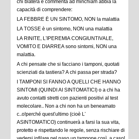
chi blatera e commenta ad minchiam abbia la
capacità di comprendere:
LA FEBBRE È UN SINTOMO, NON la malattia
LA TOSSE è un sintomo, NON una malattia
LA RINITE, L'IPEREMIA CONGIUNTIVALE,
VOMITO E DIARREA sono sintomi, NON una
malattia.
A chi pensate che si facciano i tamponi, quotati
scienziati da tastiera? A chi passa per strada?
I TAMPONI SI FANNO A QUELLI CHE HANNO
SINTOMI (QUINDI AI SINTOMATICI) o a chi ha
avuto contatti stretti con pazienti positivi al test
molecolare.. Non a chi non ha un beneamato
c..o!perché quest'ultimo (cioè L'
ASINTOMATICO) continuerà a farsi la sua vita,
protetto e rispettando le regole, senza rischiare di
vedersi infilare nel naso un tampone così, a caso!