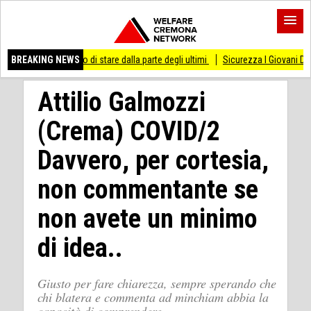
messo di stare dalla parte degli ultimi
BREAKING NEWS
Sicurezza I Giovani Democratici ribatton
Attilio Galmozzi
(Crema) COVID/2
Davvero, per cortesia,
non commentante se
non avete un minimo
di idea..
Giusto per fare chiarezza, sempre sperando che
chi blatera e commenta ad minchiam abbia la