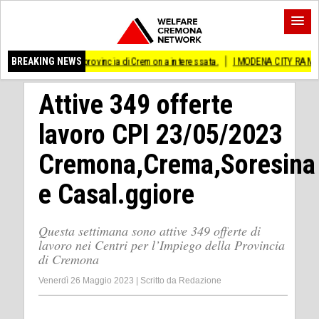
che provincia di Cremona interessata.
BREAKING NEWS
I MODENA CITY RAMBLERS ARRIVANO 
Attive 349 offerte
lavoro CPI 23/05/2023
Cremona,Crema,Soresina
e Casal.ggiore
Questa settimana sono attive 349 offerte di
lavoro nei Centri per l’Impiego della Provincia
di Cremona
Venerdì 26 Maggio 2023
|
Scritto da
Redazione