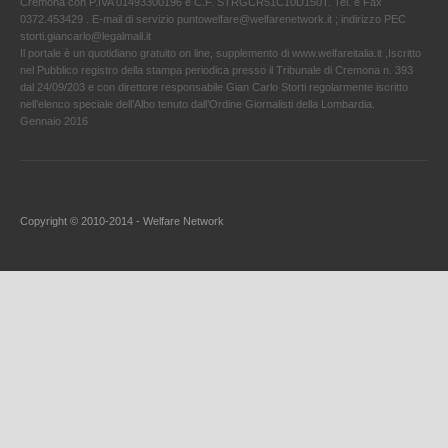
Cremona con P.IVA 01493300196 e C.F. STRGCR51C10D150T. Tel. e Fax
0372.453429 . E-mail di servizio puntowelfare@welfarenetwork.it ; indirizzo PEC
storti.giancarlo@legalmail.it
Il portale è un quotidiano gratuito on line, supplemento di www.welfareitalia.it ,Iscritto
nel Pubblico registro della stampa periodica presso il Tribunale di Cremona n. 393
dal 24/09/203 e con direttore responsabile Gian Carlo Storti regolarmente iscritto
nell’elenco speciale dell’Albo tenuto dall’Ordine Giornalisti della Lombardia.
Gennaio 2016
Copyright © 2010-2014 - Welfare Network