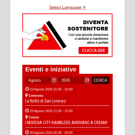
Select Language
▼
Eventi e iniziative
10 Agosto 2026 21:00 - 23:00
Cremona
La Notte di San Lorenzo
25 Agosto 2026 21:00 - 23:00
Crema
I MODENA CITY RAMBLERS ARRIVANO A CREMA!
30 Agosto 2026 06:38 - 09:00