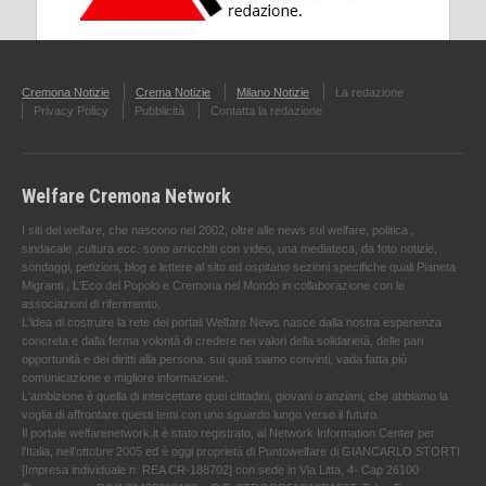
Cremona Notizie
Crema Notizie
Milano Notizie
La redazione
Privacy Policy
Pubblicità
Contatta la redazione
Welfare Cremona Network
I siti del welfare, che nascono nel 2002, oltre alle news sul welfare, politica ,
sindacale ,cultura ecc. sono arricchiti con video, una mediateca, da foto notizie,
sondaggi, petizioni, blog e lettere al sito ed ospitano sezioni specifiche quali Pianeta
Migranti , L'Eco del Popolo e Cremona nel Mondo in collaborazione con le
associazioni di riferimento.
L'idea di costruire la rete dei portali Welfare News nasce dalla nostra esperienza
concreta e dalla ferma volontà di credere nei valori della solidarietà, delle pari
opportunità e dei diritti alla persona, sui quali siamo convinti, vada fatta più
comunicazione e migliore informazione.
L'ambizione è quella di intercettare quei cittadini, giovani o anziani, che abbiamo la
voglia di affrontare questi temi con uno sguardo lungo verso il futuro.
Il portale welfarenetwork.it è stato registrato, al Network Information Center per
l'Italia, nell’ottobre 2005 ed è oggi proprietà di Puntowelfare di GIANCARLO STORTI
[Impresa individuale n. REA CR-188702] con sede in Via Litta, 4- Cap 26100