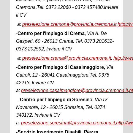
Cremona,Tel. 0372 22060 - 0372 457480,Inviare
il CV
a:
preselezione.cremona@provincia.cremona.it
,
http://
-Centro per l'Impiego di Crema
,
Via A. De
Gasperi, 60 - 26013 Crema, Tel. 0373 201632-
0373 202592, Inviare il CV
a:
preselezione.crema@provincia.cremona.it
,
http://ww
-Centro per l'Impiego di Casalmaggiore,
Via
Cairoli, 12 - 26041 Casalmaggiore,Tel. 0375
42213, Inviare CV
a:
preselezione.casalmaggiore@provincia.cremona.it
,
h
-
Centro per l'Impiego di Soresin
a,
Via IV
Novembre, 12 - 26015 Soresina, Tel. 0374
340172, Inviare il CV
a:
preselezione.soresina@provincia.cremona.it
,
http://w
-Servizio Inserimento Disabili,
Piazza