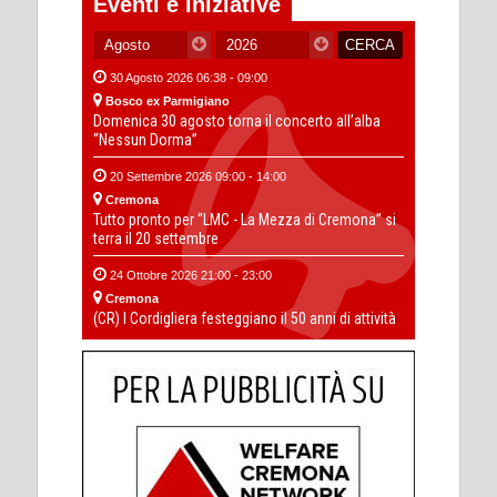
Eventi e iniziative
30 Agosto 2026 06:38 - 09:00
Bosco ex Parmigiano
Domenica 30 agosto torna il concerto all’alba
“Nessun Dorma”
20 Settembre 2026 09:00 - 14:00
Cremona
Tutto pronto per “LMC - La Mezza di Cremona” si
terra il 20 settembre
24 Ottobre 2026 21:00 - 23:00
Cremona
(CR) I Cordigliera festeggiano il 50 anni di attività