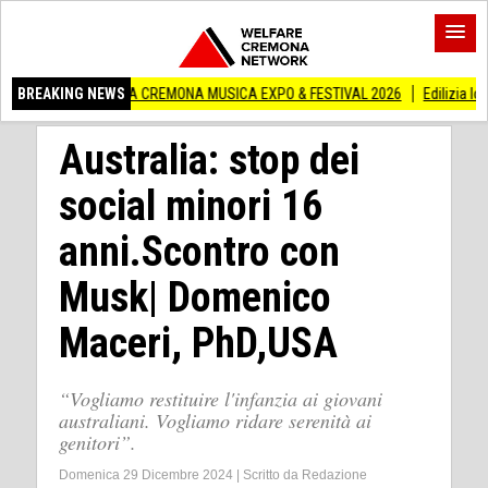
RA A CREMONA MUSICA EXPO & FESTIVAL 2026
BREAKING NEWS
Edilizia lombarda, CNA: Con
Australia: stop dei
social minori 16
anni.Scontro con
Musk| Domenico
Maceri, PhD,USA
“Vogliamo restituire l'infanzia ai giovani
australiani. Vogliamo ridare serenità ai
genitori”.
Domenica 29 Dicembre 2024
|
Scritto da
Redazione