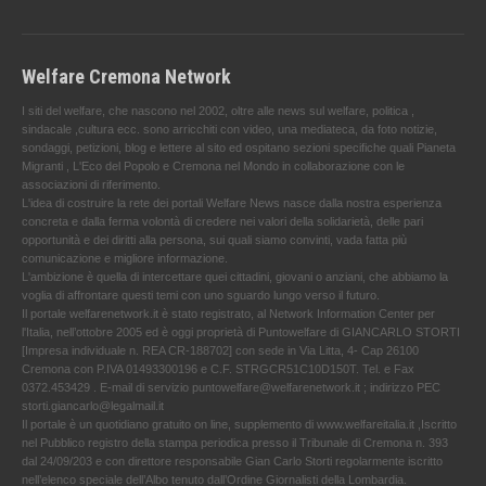
Welfare Cremona Network
I siti del welfare, che nascono nel 2002, oltre alle news sul welfare, politica ,
sindacale ,cultura ecc. sono arricchiti con video, una mediateca, da foto notizie,
sondaggi, petizioni, blog e lettere al sito ed ospitano sezioni specifiche quali Pianeta
Migranti , L'Eco del Popolo e Cremona nel Mondo in collaborazione con le
associazioni di riferimento.
L'idea di costruire la rete dei portali Welfare News nasce dalla nostra esperienza
concreta e dalla ferma volontà di credere nei valori della solidarietà, delle pari
opportunità e dei diritti alla persona, sui quali siamo convinti, vada fatta più
comunicazione e migliore informazione.
L'ambizione è quella di intercettare quei cittadini, giovani o anziani, che abbiamo la
voglia di affrontare questi temi con uno sguardo lungo verso il futuro.
Il portale welfarenetwork.it è stato registrato, al Network Information Center per
l'Italia, nell’ottobre 2005 ed è oggi proprietà di Puntowelfare di GIANCARLO STORTI
[Impresa individuale n. REA CR-188702] con sede in Via Litta, 4- Cap 26100
Cremona con P.IVA 01493300196 e C.F. STRGCR51C10D150T. Tel. e Fax
0372.453429 . E-mail di servizio puntowelfare@welfarenetwork.it ; indirizzo PEC
storti.giancarlo@legalmail.it
Il portale è un quotidiano gratuito on line, supplemento di www.welfareitalia.it ,Iscritto
nel Pubblico registro della stampa periodica presso il Tribunale di Cremona n. 393
dal 24/09/203 e con direttore responsabile Gian Carlo Storti regolarmente iscritto
nell’elenco speciale dell’Albo tenuto dall’Ordine Giornalisti della Lombardia.