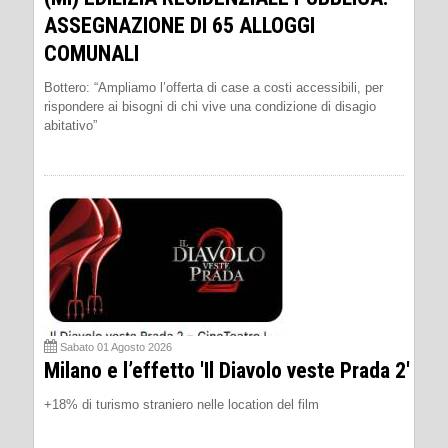
ASSEGNAZIONE DI 65 ALLOGGI
COMUNALI
Bottero: “Ampliamo l’offerta di case a costi accessibili, per
rispondere ai bisogni di chi vive una condizione di disagio
abitativo”
Sabato 01 Agosto 2026
Milano e l’effetto 'Il Diavolo veste Prada 2'
+18% di turismo straniero nelle location del film