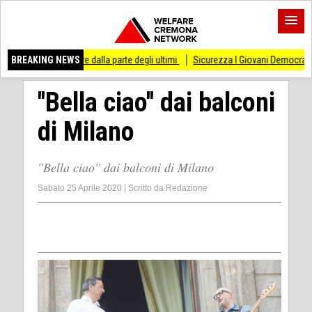
are dalla parte degli ultimi
BREAKING NEWS
Sicurezza I Giovani Democratici ribattono ai Giovani
''Bella ciao'' dai balconi
di Milano
''Bella ciao'' dai balconi di Milano
Sabato 25 Aprile 2020
|
Scritto da
Redazione