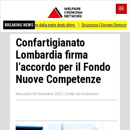
so di stare dalla parte degli ultimi
BREAKING NEWS
Sicurezza I Giovani Democratici ribattono a
Confartigianato
Lombardia firma
l’accordo per il Fondo
Nuove Competenze
Mercoledì 30 Novembre 2022
|
Scritto da
Redazione