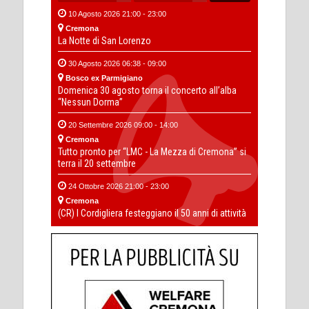
10 Agosto 2026 21:00 - 23:00
Cremona
La Notte di San Lorenzo
30 Agosto 2026 06:38 - 09:00
Bosco ex Parmigiano
Domenica 30 agosto torna il concerto all’alba
“Nessun Dorma”
20 Settembre 2026 09:00 - 14:00
Cremona
Tutto pronto per “LMC - La Mezza di Cremona” si
terra il 20 settembre
24 Ottobre 2026 21:00 - 23:00
Cremona
(CR) I Cordigliera festeggiano il 50 anni di attività