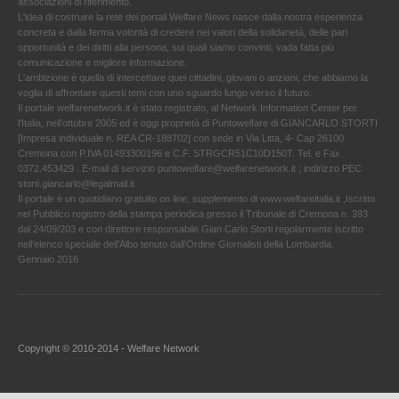
associazioni di riferimento.
L'idea di costruire la rete dei portali Welfare News nasce dalla nostra esperienza
concreta e dalla ferma volontà di credere nei valori della solidarietà, delle pari
opportunità e dei diritti alla persona, sui quali siamo convinti, vada fatta più
comunicazione e migliore informazione.
L'ambizione è quella di intercettare quei cittadini, giovani o anziani, che abbiamo la
voglia di affrontare questi temi con uno sguardo lungo verso il futuro.
Il portale welfarenetwork.it è stato registrato, al Network Information Center per
l'Italia, nell’ottobre 2005 ed è oggi proprietà di Puntowelfare di GIANCARLO STORTI
[Impresa individuale n. REA CR-188702] con sede in Via Litta, 4- Cap 26100
Cremona con P.IVA 01493300196 e C.F. STRGCR51C10D150T. Tel. e Fax
0372.453429 . E-mail di servizio puntowelfare@welfarenetwork.it ; indirizzo PEC
storti.giancarlo@legalmail.it
Il portale è un quotidiano gratuito on line, supplemento di www.welfareitalia.it ,Iscritto
nel Pubblico registro della stampa periodica presso il Tribunale di Cremona n. 393
dal 24/09/203 e con direttore responsabile Gian Carlo Storti regolarmente iscritto
nell’elenco speciale dell’Albo tenuto dall’Ordine Giornalisti della Lombardia.
Gennaio 2016
Copyright © 2010-2014 - Welfare Network