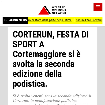
 smesso di stare dalla parte degli ultimi
BREAKING NEWS
Sicurezza I Giovani Democratici ribatto
CORTERUN, FESTA DI
SPORT A
Cortemaggiore si è
svolta la seconda
edizione della
podistica.
Si è svolta venerdì sera la seconda edizione di
Corterun, la manifestazione podistica