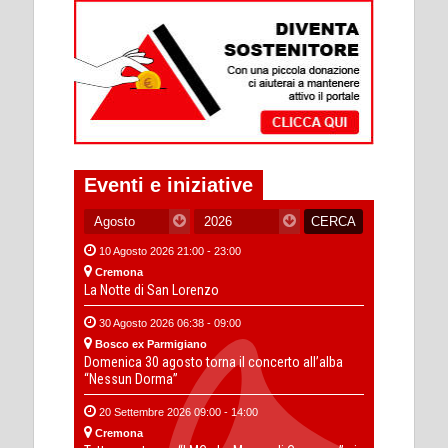
Eventi e iniziative
10 Agosto 2026 21:00 - 23:00
Cremona
La Notte di San Lorenzo
30 Agosto 2026 06:38 - 09:00
Bosco ex Parmigiano
Domenica 30 agosto torna il concerto all’alba
“Nessun Dorma”
20 Settembre 2026 09:00 - 14:00
Cremona