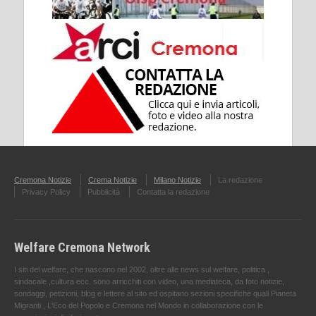
Cremona Notizie
Crema Notizie
Milano Notizie
La redazione
Privacy Policy
Pubblicità
Contatta la redazione
Welfare Cremona Network
I siti del welfare, che nascono nel 2002, oltre alle news sul welfare, politica ,
sindacale ,cultura ecc. sono arricchiti con video, una mediateca, da foto notizie,
sondaggi, petizioni, blog e lettere al sito ed ospitano sezioni specifiche quali Pianeta
Migranti , L'Eco del Popolo e Cremona nel Mondo in collaborazione con le