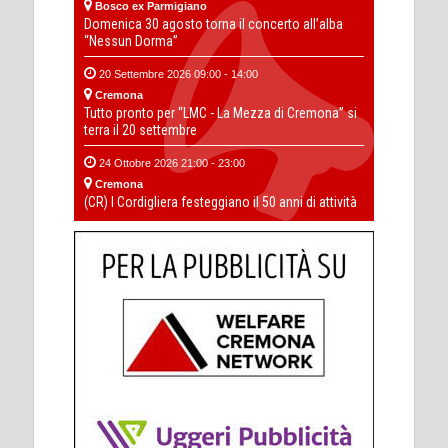
Bosco ex Parmigiano
Domenica 30 agosto torna il concerto all’alba
“Nessun Dorma”
20 Settembre 2026 09:00 - 14:00
Cremona
Tutto pronto per “LMC - La Mezza di Cremona” si
terra il 20 settembre
24 Ottobre 2026 21:00 - 23:00
Cremona
(CR) I Cordigliera festeggiano il 50 anni di attività