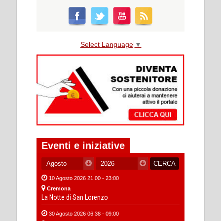
Select Language
▼
Eventi e iniziative
10 Agosto 2026 21:00 - 23:00
Cremona
La Notte di San Lorenzo
30 Agosto 2026 06:38 - 09:00