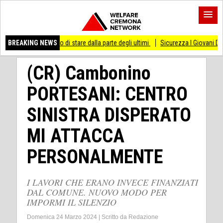
messo di stare dalla parte degli ultimi
BREAKING NEWS
Sicurezza I Giovani Democratici ribatton
(CR) Cambonino
PORTESANI: CENTRO
SINISTRA DISPERATO
MI ATTACCA
PERSONALMENTE
I LAVORI CHE ERANO INVECE FINANZIATI
DAL COMUNE. NUOVO MODO PER
IMPORMI IL SILENZIO
Domenica 24 Marzo 2024
|
Scritto da
Redazione