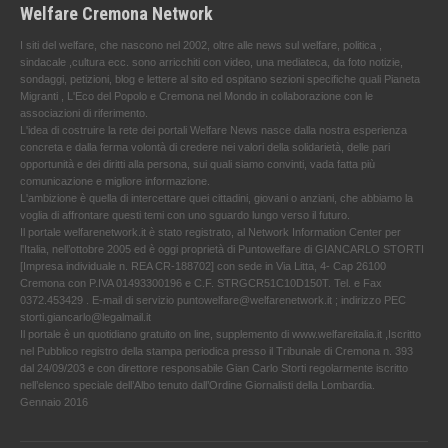
Welfare Cremona Network
I siti del welfare, che nascono nel 2002, oltre alle news sul welfare, politica ,
sindacale ,cultura ecc. sono arricchiti con video, una mediateca, da foto notizie,
sondaggi, petizioni, blog e lettere al sito ed ospitano sezioni specifiche quali Pianeta
Migranti , L'Eco del Popolo e Cremona nel Mondo in collaborazione con le
associazioni di riferimento.
L'idea di costruire la rete dei portali Welfare News nasce dalla nostra esperienza
concreta e dalla ferma volontà di credere nei valori della solidarietà, delle pari
opportunità e dei diritti alla persona, sui quali siamo convinti, vada fatta più
comunicazione e migliore informazione.
L'ambizione è quella di intercettare quei cittadini, giovani o anziani, che abbiamo la
voglia di affrontare questi temi con uno sguardo lungo verso il futuro.
Il portale welfarenetwork.it è stato registrato, al Network Information Center per
l'Italia, nell’ottobre 2005 ed è oggi proprietà di Puntowelfare di GIANCARLO STORTI
[Impresa individuale n. REA CR-188702] con sede in Via Litta, 4- Cap 26100
Cremona con P.IVA 01493300196 e C.F. STRGCR51C10D150T. Tel. e Fax
0372.453429 . E-mail di servizio puntowelfare@welfarenetwork.it ; indirizzo PEC
storti.giancarlo@legalmail.it
Il portale è un quotidiano gratuito on line, supplemento di www.welfareitalia.it ,Iscritto
nel Pubblico registro della stampa periodica presso il Tribunale di Cremona n. 393
dal 24/09/203 e con direttore responsabile Gian Carlo Storti regolarmente iscritto
nell’elenco speciale dell’Albo tenuto dall’Ordine Giornalisti della Lombardia.
Gennaio 2016