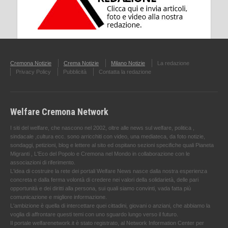
Cremona Notizie
Crema Notizie
Milano Notizie
La redazione
Privacy Policy
Pubblicità
Contatta la redazione
Welfare Cremona Network
I siti del welfare, che nascono nel 2002, oltre alle news sul welfare, politica ,
sindacale ,cultura ecc. sono arricchiti con video, una mediateca, da foto notizie,
sondaggi, petizioni, blog e lettere al sito ed ospitano sezioni specifiche quali Pianeta
Migranti , L'Eco del Popolo e Cremona nel Mondo in collaborazione con le
associazioni di riferimento.
L'idea di costruire la rete dei portali Welfare News nasce dalla nostra esperienza
concreta e dalla ferma volontà di credere nei valori della solidarietà, delle pari
opportunità e dei diritti alla persona, sui quali siamo convinti, vada fatta più
comunicazione e migliore informazione.
L'ambizione è quella di intercettare quei cittadini, giovani o anziani, che abbiamo la
voglia di affrontare questi temi con uno sguardo lungo verso il futuro.
Il portale welfarenetwork.it è stato registrato, al Network Information Center per