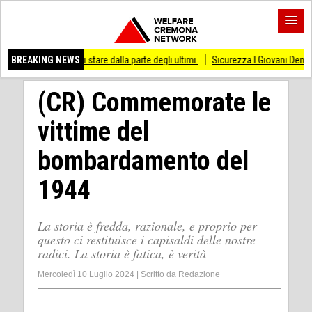
o di stare dalla parte degli ultimi
BREAKING NEWS
Sicurezza I Giovani Democratici ribattono ai
(CR) Commemorate le
vittime del
bombardamento del
1944
La storia è fredda, razionale, e proprio per
questo ci restituisce i capisaldi delle nostre
radici. La storia è fatica, è verità
Mercoledì 10 Luglio 2024
|
Scritto da
Redazione