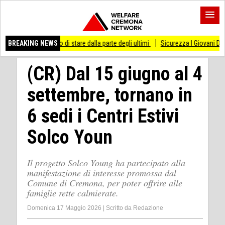
messo di stare dalla parte degli ultimi
BREAKING NEWS
Sicurezza I Giovani Democratici ribatton
(CR) Dal 15 giugno al 4
settembre, tornano in
6 sedi i Centri Estivi
Solco Youn
Il progetto Solco Young ha partecipato alla
manifestazione di interesse promossa dal
Comune di Cremona, per poter offrire alle
famiglie rette calmierate.
Domenica 17 Maggio 2026
|
Scritto da
Redazione