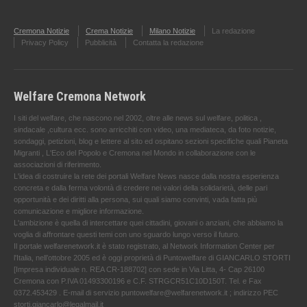
Cremona Notizie
Crema Notizie
Milano Notizie
La redazione
Privacy Policy
Pubblicità
Contatta la redazione
Welfare Cremona Network
I siti del welfare, che nascono nel 2002, oltre alle news sul welfare, politica ,
sindacale ,cultura ecc. sono arricchiti con video, una mediateca, da foto notizie,
sondaggi, petizioni, blog e lettere al sito ed ospitano sezioni specifiche quali Pianeta
Migranti , L'Eco del Popolo e Cremona nel Mondo in collaborazione con le
associazioni di riferimento.
L'idea di costruire la rete dei portali Welfare News nasce dalla nostra esperienza
concreta e dalla ferma volontà di credere nei valori della solidarietà, delle pari
opportunità e dei diritti alla persona, sui quali siamo convinti, vada fatta più
comunicazione e migliore informazione.
L'ambizione è quella di intercettare quei cittadini, giovani o anziani, che abbiamo la
voglia di affrontare questi temi con uno sguardo lungo verso il futuro.
Il portale welfarenetwork.it è stato registrato, al Network Information Center per
l'Italia, nell’ottobre 2005 ed è oggi proprietà di Puntowelfare di GIANCARLO STORTI
[Impresa individuale n. REA CR-188702] con sede in Via Litta, 4- Cap 26100
Cremona con P.IVA 01493300196 e C.F. STRGCR51C10D150T. Tel. e Fax
0372.453429 . E-mail di servizio puntowelfare@welfarenetwork.it ; indirizzo PEC
storti.giancarlo@legalmail.it