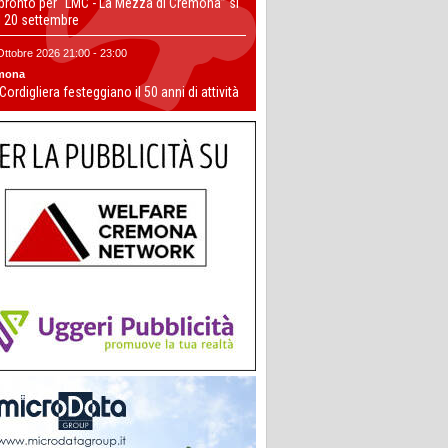
 pronto per “LMC - La Mezza di Cremona” si
il 20 settembre
Ottobre 2026 21:00 - 23:00
mona
 Cordigliera festeggiano il 50 anni di attività