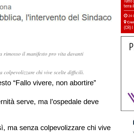
Tutto
terra 
24 
Cre
(CR) I
a rimosso il manifesto pro vita davanti
 colpevolizzare chi vive scelte difficili.
sto “Fallo vivere, non abortire”
aternità serve, ma l’ospedale deve
sì, ma senza colpevolizzare chi vive