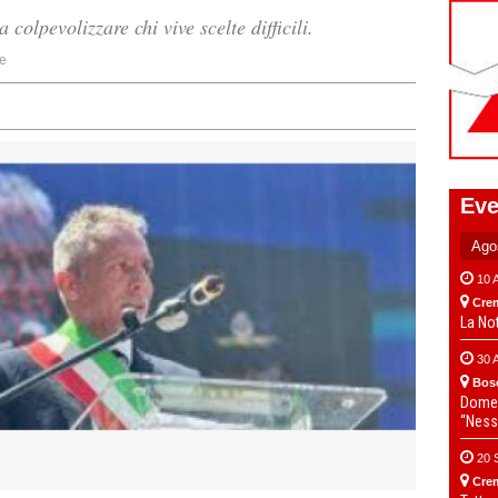
 colpevolizzare chi vive scelte difficili.
e
Eve
10 
Cre
La No
30 
Bos
Domen
“Ness
20 
Cre