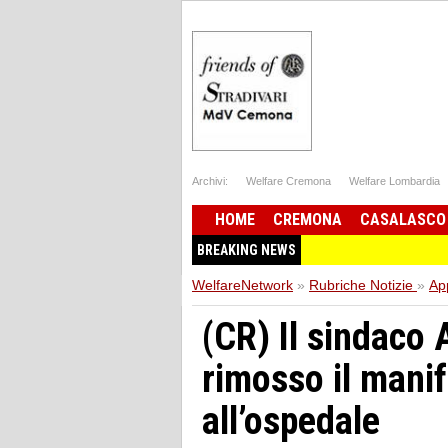
Archivi:
Welfare Cremona
Welfare Lombardia
HOME
CREMONA
CASALASCO
BREAKING NEWS
WelfareNetwork
»
Rubriche Notizie
»
Ap
(CR) Il sindaco 
rimosso il manif
all’ospedale