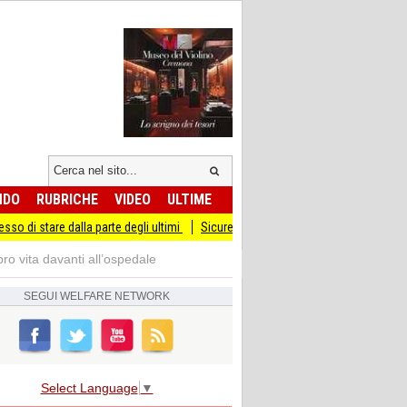
NDO
RUBRICHE
VIDEO
ULTIME
 dalla parte degli ultimi
Sicurezza I Giovani Democratici ribattono ai Giovani di
pro vita davanti all’ospedale
SEGUI
WELFARE NETWORK
Select Language
▼