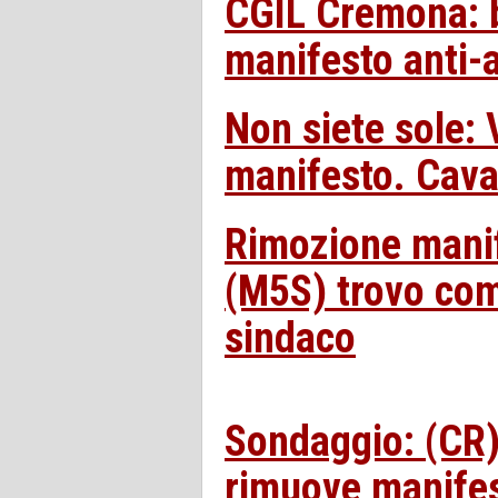
CGIL Cremona: b
manifesto anti-
Non siete sole: V
manifesto. Cava
Rimozione manif
(M5S) trovo comp
sindaco
Sondaggio: (CR) 
rimuove manifes