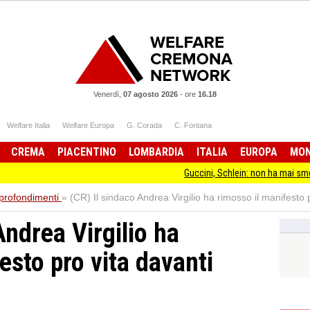
Venerdì,
07 agosto 2026
-
ore
16.18
Welfare Italia
Welfare Europa
G. Corada
C. Fontana
CREMA
PIACENTINO
LOMBARDIA
ITALIA
EUROPA
MO
Guccini, Schlein: non ha mai smesso di stare
profondimenti
»
(CR) Il sindaco Andrea Virgilio ha rimosso il manifesto 
Andrea Virgilio ha
esto pro vita davanti