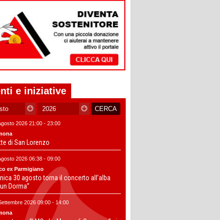
nti e iniziative
Agosto 2026 21:00 - 23:00
mona
tte di San Lorenzo
Agosto 2026 06:38 - 09:00
co ex Parmigiano
ica 30 agosto torna il concerto all’alba
un Dorma”
Settembre 2026 09:00 - 14:00
mona