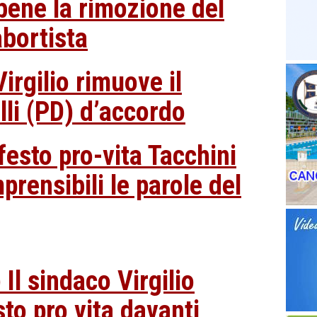
ene la rimozione del
abortista
irgilio rimuove il
lli (PD) d’accordo
esto pro-vita Tacchini
rensibili le parole del
Il sindaco Virgilio
to pro vita davanti