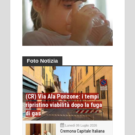
Foto Notizia
(CR) Via Ala Ponzone: i tempi
ripristino viabilità dopo la fuga
di gas
Lunedì 06 Luglio 2026
Cremona Capitale Italiana