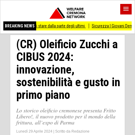
o di stare dalla parte degli ultimi
BREAKING NEWS
Sicurezza I Giovani Democratici ribattono ai 
(CR) Oleificio Zucchi a
CIBUS 2024:
innovazione,
sostenibilità e gusto in
primo piano
Lo storico oleificio cremonese presenta Fritto
Libero!, il nuovo prodotto per il mondo della
frittura, all’expo di Parma
Lunedì 29 Aprile 2024
|
Scritto da
Redazione