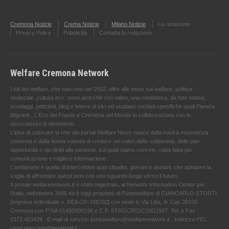
Cremona Notizie
Crema Notizie
Milano Notizie
La redazione
Privacy Policy
Pubblicità
Contatta la redazione
Welfare Cremona Network
I siti del welfare, che nascono nel 2002, oltre alle news sul welfare, politica ,
sindacale ,cultura ecc. sono arricchiti con video, una mediateca, da foto notizie,
sondaggi, petizioni, blog e lettere al sito ed ospitano sezioni specifiche quali Pianeta
Migranti , L'Eco del Popolo e Cremona nel Mondo in collaborazione con le
associazioni di riferimento.
L'idea di costruire la rete dei portali Welfare News nasce dalla nostra esperienza
concreta e dalla ferma volontà di credere nei valori della solidarietà, delle pari
opportunità e dei diritti alla persona, sui quali siamo convinti, vada fatta più
comunicazione e migliore informazione.
L'ambizione è quella di intercettare quei cittadini, giovani o anziani, che abbiamo la
voglia di affrontare questi temi con uno sguardo lungo verso il futuro.
Il portale welfarenetwork.it è stato registrato, al Network Information Center per
l'Italia, nell’ottobre 2005 ed è oggi proprietà di Puntowelfare di GIANCARLO STORTI
[Impresa individuale n. REA CR-188702] con sede in Via Litta, 4- Cap 26100
Cremona con P.IVA 01493300196 e C.F. STRGCR51C10D150T. Tel. e Fax
0372.453429 . E-mail di servizio puntowelfare@welfarenetwork.it ; indirizzo PEC
storti.giancarlo@legalmail.it