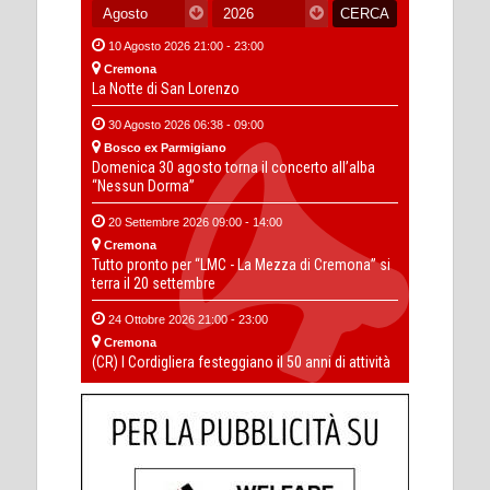
10 Agosto 2026 21:00 - 23:00
Cremona
La Notte di San Lorenzo
30 Agosto 2026 06:38 - 09:00
Bosco ex Parmigiano
Domenica 30 agosto torna il concerto all’alba
“Nessun Dorma”
20 Settembre 2026 09:00 - 14:00
Cremona
Tutto pronto per “LMC - La Mezza di Cremona” si
terra il 20 settembre
24 Ottobre 2026 21:00 - 23:00
Cremona
(CR) I Cordigliera festeggiano il 50 anni di attività