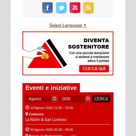
Select Language
▼
Eventi e iniziative
10 Agosto 2026 21:00 - 23:00
Cremona
La Notte di San Lorenzo
30 Agosto 2026 06:38 - 09:00
Bosco ex Parmigiano