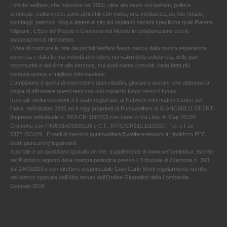
I siti del welfare, che nascono nel 2002, oltre alle news sul welfare, politica ,
sindacale ,cultura ecc. sono arricchiti con video, una mediateca, da foto notizie,
sondaggi, petizioni, blog e lettere al sito ed ospitano sezioni specifiche quali Pianeta
Migranti , L'Eco del Popolo e Cremona nel Mondo in collaborazione con le
associazioni di riferimento.
L'idea di costruire la rete dei portali Welfare News nasce dalla nostra esperienza
concreta e dalla ferma volontà di credere nei valori della solidarietà, delle pari
opportunità e dei diritti alla persona, sui quali siamo convinti, vada fatta più
comunicazione e migliore informazione.
L'ambizione è quella di intercettare quei cittadini, giovani o anziani, che abbiamo la
voglia di affrontare questi temi con uno sguardo lungo verso il futuro.
Il portale welfarenetwork.it è stato registrato, al Network Information Center per
l'Italia, nell’ottobre 2005 ed è oggi proprietà di Puntowelfare di GIANCARLO STORTI
[Impresa individuale n. REA CR-188702] con sede in Via Litta, 4- Cap 26100
Cremona con P.IVA 01493300196 e C.F. STRGCR51C10D150T. Tel. e Fax
0372.453429 . E-mail di servizio puntowelfare@welfarenetwork.it ; indirizzo PEC
storti.giancarlo@legalmail.it
Il portale è un quotidiano gratuito on line, supplemento di www.welfareitalia.it ,Iscritto
nel Pubblico registro della stampa periodica presso il Tribunale di Cremona n. 393
dal 24/09/203 e con direttore responsabile Gian Carlo Storti regolarmente iscritto
nell’elenco speciale dell’Albo tenuto dall’Ordine Giornalisti della Lombardia.
Gennaio 2016