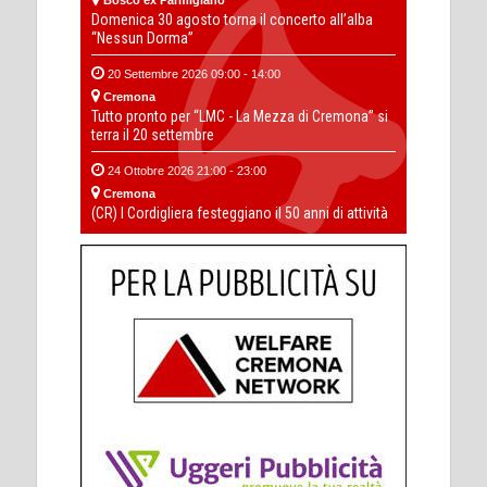
Domenica 30 agosto torna il concerto all’alba
“Nessun Dorma”
20 Settembre 2026 09:00 - 14:00
Cremona
Tutto pronto per “LMC - La Mezza di Cremona” si
terra il 20 settembre
24 Ottobre 2026 21:00 - 23:00
Cremona
(CR) I Cordigliera festeggiano il 50 anni di attività