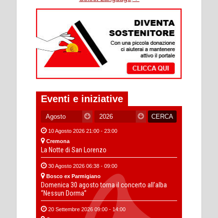
Eventi e iniziative
10 Agosto 2026 21:00 - 23:00
Cremona
La Notte di San Lorenzo
30 Agosto 2026 06:38 - 09:00
Bosco ex Parmigiano
Domenica 30 agosto torna il concerto all’alba
“Nessun Dorma”
20 Settembre 2026 09:00 - 14:00