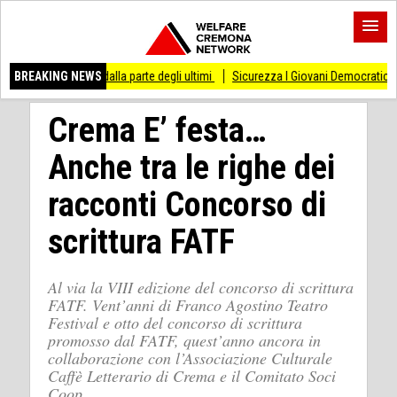
are dalla parte degli ultimi
BREAKING NEWS
Sicurezza I Giovani Democratici ribattono ai Giovani
Crema E’ festa…
Anche tra le righe dei
racconti Concorso di
scrittura FATF
Al via la VIII edizione del concorso di scrittura
FATF. Vent’anni di Franco Agostino Teatro
Festival e otto del concorso di scrittura
promosso dal FATF, quest’anno ancora in
collaborazione con l’Associazione Culturale
Caffè Letterario di Crema e il Comitato Soci
Coop.