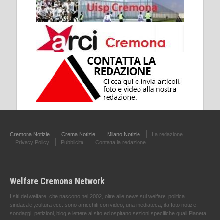
Cremona Notizie
Crema Notizie
Milano Notizie
La redazione
Privacy Policy
Pubblicità
Contatta la redazione
Welfare Cremona Network
I siti del welfare, che nascono nel 2002, oltre alle news sul welfare, politica ,
sindacale ,cultura ecc. sono arricchiti con video, una mediateca, da foto notizie,
sondaggi, petizioni, blog e lettere al sito ed ospitano sezioni specifiche quali Pianeta