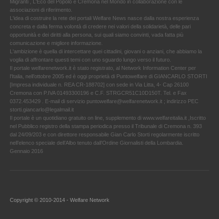
Migranti , L'Eco del Popolo e Cremona nel Mondo in collaborazione con le
associazioni di riferimento.
L'idea di costruire la rete dei portali Welfare News nasce dalla nostra esperienza
concreta e dalla ferma volontà di credere nei valori della solidarietà, delle pari
opportunità e dei diritti alla persona, sui quali siamo convinti, vada fatta più
comunicazione e migliore informazione.
L'ambizione è quella di intercettare quei cittadini, giovani o anziani, che abbiamo la
voglia di affrontare questi temi con uno sguardo lungo verso il futuro.
Il portale welfarenetwork.it è stato registrato, al Network Information Center per
l'Italia, nell’ottobre 2005 ed è oggi proprietà di Puntowelfare di GIANCARLO STORTI
[Impresa individuale n. REA CR-188702] con sede in Via Litta, 4- Cap 26100
Cremona con P.IVA 01493300196 e C.F. STRGCR51C10D150T. Tel. e Fax
0372.453429 . E-mail di servizio puntowelfare@welfarenetwork.it ; indirizzo PEC
storti.giancarlo@legalmail.it
Il portale è un quotidiano gratuito on line, supplemento di www.welfareitalia.it ,Iscritto
nel Pubblico registro della stampa periodica presso il Tribunale di Cremona n. 393
dal 24/09/203 e con direttore responsabile Gian Carlo Storti regolarmente iscritto
nell’elenco speciale dell’Albo tenuto dall’Ordine Giornalisti della Lombardia.
Gennaio 2016
Copyright © 2010-2014 - Welfare Network