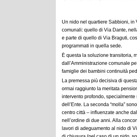
Un nido nel quartiere Sabbioni, in
comunali
: quello di Via Dante, nel
e parte di quello di Via
Braguti
, co
programmati in quella sede.
È questa la soluzione transitoria, m
dal
l’Amministrazione comunal
e
pe
famiglie
dei bambini
continuità pe
La premessa più decisiva di questa
ormai raggiunto la meritata pensio
intervento
profondo, specialmente s
dell’Ente.
La seconda “molla” sono
centro città
– influenzate anche dal
nell’ordine di due anni. Alla conco
lavori di adeguamento al
nido di V
di chiusura (nel caso di un nido, s