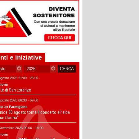
nti e iniziative
Agosto 2026 21:00 - 23:00
mona
tte di San Lorenzo
Agosto 2026 06:38 - 09:00
co ex Parmigiano
ica 30 agosto torna il concerto all’alba
un Dorma”
Settembre 2026 09:00 - 14:00
mona