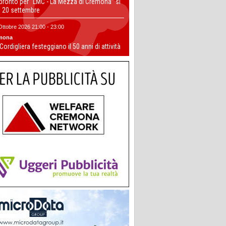
 pronto per “LMC - La Mezza di Cremona” si
il 20 settembre
Ottobre 2026 21:00 - 23:00
mona
 Cordigliera festeggiano il 50 anni di attività