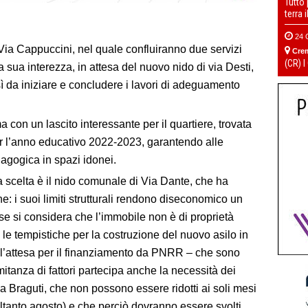
Tutto
terra 
24 
 Via Cappuccini, nel quale confluiranno due servizi
Cre
(CR) I
la sua interezza, in attesa del nuovo nido
di via Desti
,
sì da iniziare e concludere i lavori di adeguamento
a con un lascito interessante per il quartiere,
trovata
r l’anno
educativo
2022-2023, garantendo alle
dagogica in
spazi
idonei
.
 scelta è i
l nido comunale di Via Dant
e, che
ha
ne:
i suoi limiti strutturali rendono diseconomico un
e si considera che l’immobile non è di proprietà
 le
tempistiche per la costruzione del nuovo asilo in
l’attesa per il finanziamento da PNRR –
che sono
mitanza di fattori partecipa anche la necessità dei
ia
Braguti
, che non possono essere ridotti ai soli mesi
oltanto agosto) e che perciò dovranno essere svolti