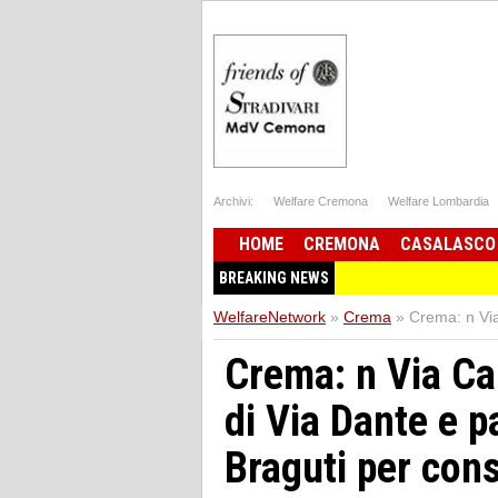
Archivi:
Welfare Cremona
Welfare Lombardia
HOME
CREMONA
CASALASCO
BREAKING NEWS
WelfareNetwork
»
Crema
»
Crema: n Via 
Crema: n Via Cap
di Via Dante e pa
Braguti per cons