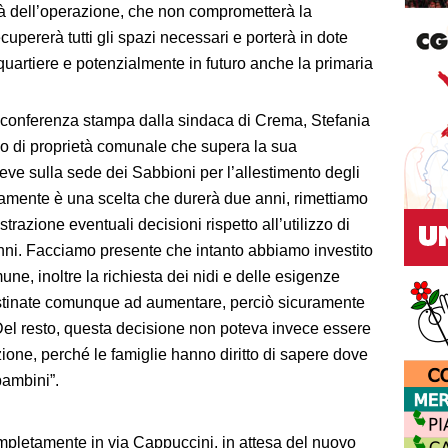
ità dell’operazione, che non
comprometterà
la
ecupererà tutti gli spazi necessari e porterà in dote
quartier
e e potenzialmente
in futuro
anche la primaria
in conferenza stampa dalla sindaca di Crema,
Stefania
icio di proprietà comunale che supera la sua
eve sulla sede dei Sabbioni per l’allestimento degli
viamente è una scelta che durerà due anni
,
rimettiamo
razione eventuali decisioni rispetto all’utilizzo di
nni. Facciamo presente che intanto abbiamo investito
ne, inoltre la richiesta dei nidi e delle esigenze
destinate comunque ad
aumentare, perciò
sicuramente
Del resto
,
questa decisione non poteva invece essere
ione, perché le famiglie hanno diritto di sapere dove
 bambini
”.
ompletamente in via Cappuccini, in attesa del nuovo