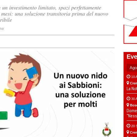
 un investimento limitato, spazi perfettamente
 mesi: una soluzione transitoria prima del nuovo
ribile
ne
Eve
10 
Cre
La No
30 
Bos
Domen
“Ness
20 
Cre