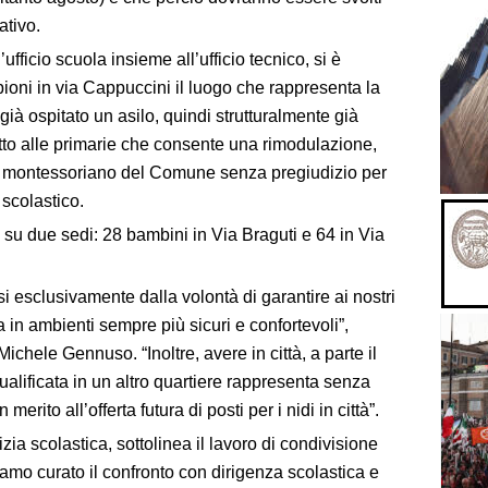
tivo.
ufficio scuola insieme all’ufficio tecnico,
si è
ioni in via Cappuccini il luogo che rapprese
nta la
già ospitato un asilo
,
quindi strutturalmente già
tto alle primarie che
consent
e
una rimodulazione
,
co montessoriano del Comune
senza pregiu
dizio per
o scolastico.
3 su due sedi: 28 bambini in Via
Braguti
e 64 in Via
i esclusivamente dalla volontà di garantire ai nostri
va in ambienti sempre più sicuri e confortevoli
”,
Michele
Gennuso
.
“
Inoltre, avere in città, a parte il
ualificata in un altro quartiere rappresenta senza
erito all’offerta futura di posti per i nidi in città
”.
lizia scolastica, sottolinea il lavoro di condivisione
amo curato il
confront
o
con dirigenza scolastica e