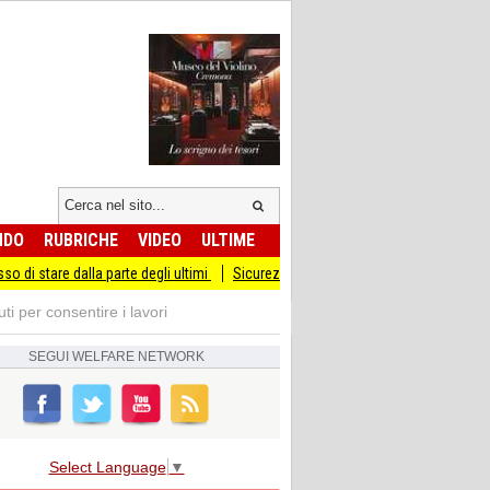
NDO
RUBRICHE
VIDEO
ULTIME
dalla parte degli ultimi
Sicurezza I Giovani Democratici ribattono ai Giovani di F
ti per consentire i lavori
SEGUI
WELFARE NETWORK
Select Language
▼