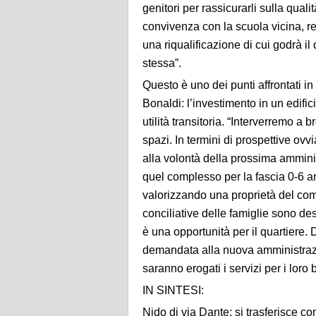
genitori per rassicurarli sulla qual
convivenza con la scuola
vicina
, r
una riqualificazione
di cui godr
à
il 
stessa
”.
Questo è uno dei punti affrontati 
Bonaldi
: l’investimento in un edif
utilità
transitoria. “
Interverremo a br
spazi. In termini di prospettive ov
alla volontà della prossima amminist
quel complesso per la fascia 0-6 a
valorizzando una proprietà del comu
conciliative delle famiglie sono 
è una opportunità per il quartiere. 
demandata
alla nuova
amministraz
saranno erogati i servizi per i loro
IN SINTESI:
Nido di via Dante: si trasferisce c