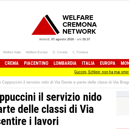
Venerdì,
07 agosto 2026
-
ore
20.37
Welfare Italia
Welfare Europa
G. Corada
C. Fontana
CREMA
PIACENTINO
LOMBARDIA
ITALIA
EUROPA
MO
Guccini, Schlein: non ha mai smesso di stare 
Cappuccini il servizio nido di Via Dante e parte delle classi di Via Bragu
puccini il servizio nido
rte delle classi di Via
entire i lavori