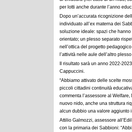
per lotti
anche durante l’anno educa
D
opo un’accurata ricognizione dell’
individuato
all’ex materna dei Sabb
soluzione ideale
: spazi che hanno 
orientato
;
un plesso separato rispe
nell’ottica del progetto pedagogi
l’attività nelle aule dell’altro pless
Il risultato sarà un anno 2022-202
Cappuccini.
“
Abbiamo attivato delle scelte moss
piccoli cittadini continuità educati
commenta l’assessore al Welfare,
nuovo nido, anche una struttura riq
alcun dubbio una valore aggiunto in m
Attilio
Galmozzi
, assessore all’
E
di
con la primaria
dei Sabbioni
: “
Abbi