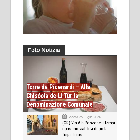
Foto Notizia
Torre de Picenardi – Alla
Chisóola de Li Tùr la
Denominazione Comunale
Sabato 25 Luglio 2026
(CR) Via Ala Ponzone: i tempi
ripristino viabilità dopo la
fuga di gas