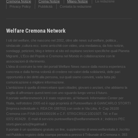
Cremona Notizie
Crema Notizie
Milano Notizie
La redazione
Privacy Policy
Pubblicità
Contatta la redazione
Welfare Cremona Network
I siti del welfare, che nascono nel 2002, oltre alle news sul welfare, politica ,
sindacale ,cultura ecc. sono arricchiti con video, una mediateca, da foto notizie,
sondaggi, petizioni, blog e lettere al sito ed ospitano sezioni specifiche quali Pianeta
Migranti , L'Eco del Popolo e Cremona nel Mondo in collaborazione con le
associazioni di riferimento.
L'idea di costruire la rete dei portali Welfare News nasce dalla nostra esperienza
concreta e dalla ferma volontà di credere nei valori della solidarietà, delle pari
opportunità e dei diritti alla persona, sui quali siamo convinti, vada fatta più
comunicazione e migliore informazione.
L'ambizione è quella di intercettare quei cittadini, giovani o anziani, che abbiamo la
voglia di affrontare questi temi con uno sguardo lungo verso il futuro.
Il portale welfarenetwork.it è stato registrato, al Network Information Center per
l'Italia, nell’ottobre 2005 ed è oggi proprietà di Puntowelfare di GIANCARLO STORTI
[Impresa individuale n. REA CR-188702] con sede in Via Litta, 4- Cap 26100
Cremona con P.IVA 01493300196 e C.F. STRGCR51C10D150T. Tel. e Fax
0372.453429 . E-mail di servizio puntowelfare@welfarenetwork.it ; indirizzo PEC
storti.giancarlo@legalmail.it
Il portale è un quotidiano gratuito on line, supplemento di www.welfareitalia.it ,Iscritto
nel Pubblico registro della stampa periodica presso il Tribunale di Cremona n. 393