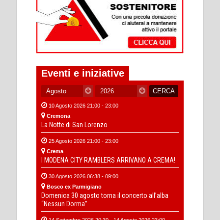
Eventi e iniziative
10 Agosto 2026 21:00 - 23:00
Cremona
La Notte di San Lorenzo
25 Agosto 2026 21:00 - 23:00
Crema
I MODENA CITY RAMBLERS ARRIVANO A CREMA!
30 Agosto 2026 06:38 - 09:00
Bosco ex Parmigiano
Domenica 30 agosto torna il concerto all’alba
“Nessun Dorma”
14 Settembre 2026 20:30 - 14 Agosto 2026 23:00