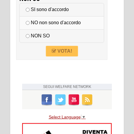
SI sono d'accordo
NO non sono d'accordo
NON SO
VOTA!
SEGUI
WELFARE NETWORK
Select Language
▼