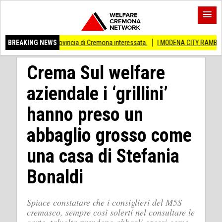
he provincia di Cremona interessata.
BREAKING NEWS
I MODENA CITY RAMBLERS ARRIVANO A
Crema Sul welfare
aziendale i ‘grillini’
hanno preso un
abbaglio grosso come
una casa di Stefania
Bonaldi
Spiace constatare che i consiglieri del M5S
cremasco, sempre così solerti nel consultare le