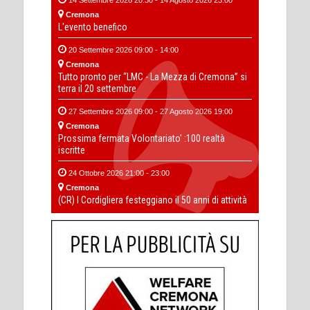
Cremona
L'evento benefico
20 Settembre 2026 09:00 - 14:00
Cremona
Tutto pronto per “LMC - La Mezza di Cremona” si
terra il 20 settembre
27 Settembre 2026 09:00 - 27 Agosto 2026 19:00
Cremona
Prossima fermata Volontariato' :100 realtà
iscritte
24 Ottobre 2026 21:00 - 23:00
Cremona
(CR) I Cordigliera festeggiano il 50 anni di attività