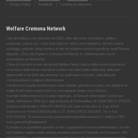
Privacy Policy
Pubblicità
Contatta la redazione
Welfare Cremona Network
I siti del welfare, che nascono nel 2002, oltre alle news sul welfare, politica ,
sindacale ,cultura ecc. sono arricchiti con video, una mediateca, da foto notizie,
sondaggi, petizioni, blog e lettere al sito ed ospitano sezioni specifiche quali Pianeta
Migranti , L'Eco del Popolo e Cremona nel Mondo in collaborazione con le
associazioni di riferimento.
L'idea di costruire la rete dei portali Welfare News nasce dalla nostra esperienza
concreta e dalla ferma volontà di credere nei valori della solidarietà, delle pari
opportunità e dei diritti alla persona, sui quali siamo convinti, vada fatta più
comunicazione e migliore informazione.
L'ambizione è quella di intercettare quei cittadini, giovani o anziani, che abbiamo la
voglia di affrontare questi temi con uno sguardo lungo verso il futuro.
Il portale welfarenetwork.it è stato registrato, al Network Information Center per
l'Italia, nell’ottobre 2005 ed è oggi proprietà di Puntowelfare di GIANCARLO STORTI
[Impresa individuale n. REA CR-188702] con sede in Via Litta, 4- Cap 26100
Cremona con P.IVA 01493300196 e C.F. STRGCR51C10D150T. Tel. e Fax
0372.453429 . E-mail di servizio puntowelfare@welfarenetwork.it ; indirizzo PEC
storti.giancarlo@legalmail.it
Il portale è un quotidiano gratuito on line, supplemento di www.welfareitalia.it ,Iscritto
nel Pubblico registro della stampa periodica presso il Tribunale di Cremona n. 393
dal 24/09/203 e con direttore responsabile Gian Carlo Storti regolarmente iscritto