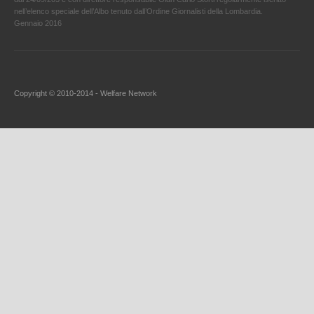
nell’elenco speciale dell’Albo tenuto dall’Ordine Giornalisti della Lombardia.
Gennaio 2016
Copyright © 2010-2014 - Welfare Network