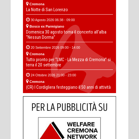
Cremona
La Notte di San Lorenzo
30 Agosto 2026 06:38 - 09:00
Bosco ex Parmigiano
Domenica 30 agosto torna il concerto all’alba
“Nessun Dorma”
20 Settembre 2026 09:00 - 14:00
Cremona
Tutto pronto per “LMC - La Mezza di Cremona” si
terra il 20 settembre
24 Ottobre 2026 21:00 - 23:00
Cremona
(CR) I Cordigliera festeggiano il 50 anni di attività