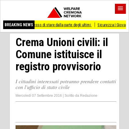
ai smesso di stare dalla parte degli ultimi
BREAKING NEWS
Sicurezza I Giovani Democratici riba
Crema Unioni civili: il
Comune istituisce il
registro provvisorio
I cittadini interessati potranno prendere contatti
con l'ufficio di stato civile
Mercoledì 07 Settembre 2016
|
Scritto da
Redazione