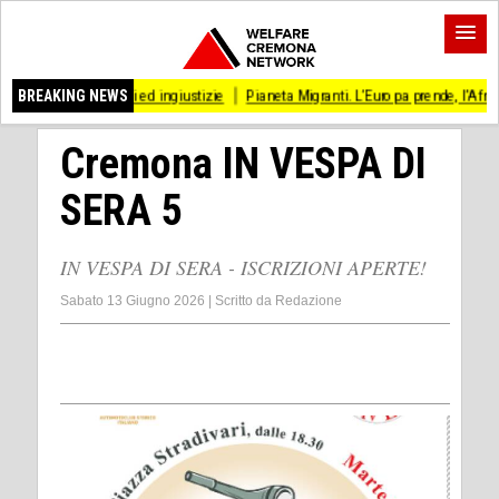
ssi ed ingiustizie
BREAKING NEWS
Pianeta Migranti. L’Europa prende, l’Africa resiste
Torre
Cremona IN VESPA DI
SERA 5
IN VESPA DI SERA - ISCRIZIONI APERTE!
Sabato 13 Giugno 2026
|
Scritto da
Redazione