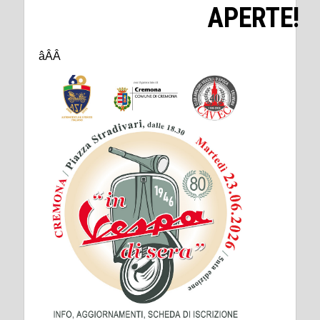
APERTE!
âÂÂ