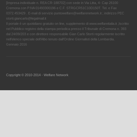
[Impresa individuale n. REA CR-188702] con sede in Via Litta, 4- Cap 26100
Cremona con P.IVA 01493300196 e C.F. STRGCR51C10D150T. Tel. e Fax
0372.453429 . E-mail di servizio puntowelfare@welfarenetwork.it ; indirizzo PEC
storti.giancarlo@legalmail.it
Il portale è un quotidiano gratuito on line, supplemento di www.welfareitalia.it ,Iscritto
nel Pubblico registro della stampa periodica presso il Tribunale di Cremona n. 393
dal 24/09/203 e con direttore responsabile Gian Carlo Storti regolarmente iscritto
nell’elenco speciale dell’Albo tenuto dall’Ordine Giornalisti della Lombardia.
Gennaio 2016
Copyright © 2010-2014 - Welfare Network