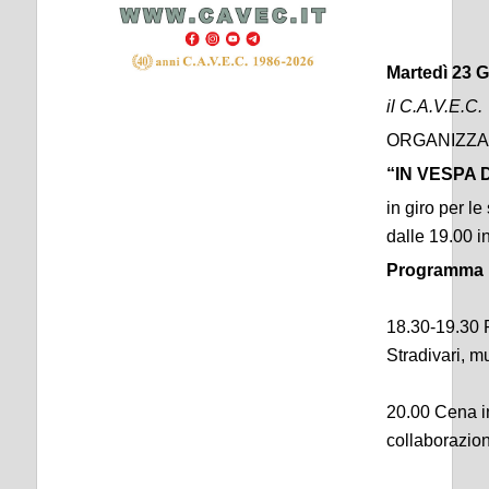
Martedì 23 
il C.A.V.E.C.
ORGANIZZA
“IN VESPA 
in giro per l
dalle 19.00 i
Programma
18.30-19.30 R
Stradivari, m
20.00 Cena in
collaborazion