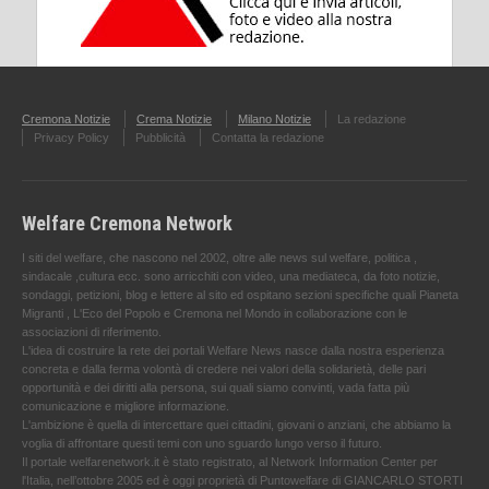
Cremona Notizie
Crema Notizie
Milano Notizie
La redazione
Privacy Policy
Pubblicità
Contatta la redazione
Welfare Cremona Network
I siti del welfare, che nascono nel 2002, oltre alle news sul welfare, politica ,
sindacale ,cultura ecc. sono arricchiti con video, una mediateca, da foto notizie,
sondaggi, petizioni, blog e lettere al sito ed ospitano sezioni specifiche quali Pianeta
Migranti , L'Eco del Popolo e Cremona nel Mondo in collaborazione con le
associazioni di riferimento.
L'idea di costruire la rete dei portali Welfare News nasce dalla nostra esperienza
concreta e dalla ferma volontà di credere nei valori della solidarietà, delle pari
opportunità e dei diritti alla persona, sui quali siamo convinti, vada fatta più
comunicazione e migliore informazione.
L'ambizione è quella di intercettare quei cittadini, giovani o anziani, che abbiamo la
voglia di affrontare questi temi con uno sguardo lungo verso il futuro.
Il portale welfarenetwork.it è stato registrato, al Network Information Center per
l'Italia, nell’ottobre 2005 ed è oggi proprietà di Puntowelfare di GIANCARLO STORTI