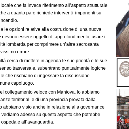
ocale che fa invece riferimento all’aspetto strutturale
he a quanto pare richiede interventi imponenti sul
tincendio.
ria le opzioni relative alla costruzione di una nuova
ente devono essere oggetto di approfondimento, usare il
nità lombarda per comprimere un’altra sacrosanta
avissimo errore.
à cerca di mettere in agenda le sue priorità e le sue
senso trasversale, subentrano puntualmente logiche
oriale che rischiano di ingessare la discussione
comune capoluogo.
del collegamento veloce con Mantova, lo abbiamo
anze territoriali e di una provincia provata dalla
 lo abbiamo visto anche in relazione alla governance
 lo vediamo adesso su questo aspetto che potrebbe
 un ospedale all’avanguardia.