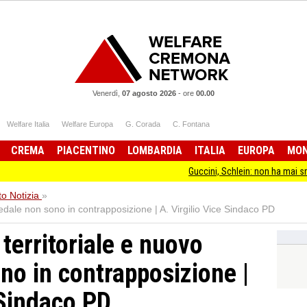
Venerdì,
07 agosto 2026
-
ore
00.00
Welfare Italia
Welfare Europa
G. Corada
C. Fontana
CREMA
PIACENTINO
LOMBARDIA
ITALIA
EUROPA
MO
Guccini, Schlein: non ha mai smesso di sta
o Notizia
»
dale non sono in contrapposizione | A. Virgilio Vice Sindaco PD
territoriale e nuovo
no in contrapposizione |
 Sindaco PD