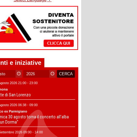
nti e iniziative
Agosto 2026 21:00 - 23:00
mona
tte di San Lorenzo
Agosto 2026 06:38 - 09:00
co ex Parmigiano
ica 30 agosto torna il concerto all’alba
un Dorma”
Settembre 2026 09:00 - 14:00