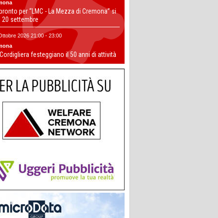
mona
 pronto per “LMC - La Mezza di Cremona” si
il 20 settembre
Ottobre 2026 21:00 - 23:00
mona
 Cordigliera festeggiano il 50 anni di attività