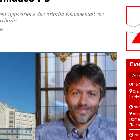
ontrapposizione due priorità fondamentali che
rritorio.
ne
Eve
10 
Cre
La No
30 
Bos
Domen
“Ness
20 