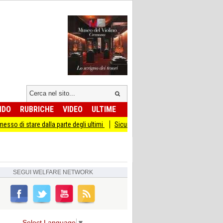
NDO
RUBRICHE
VIDEO
ULTIME
re dalla parte degli ultimi
Sicurezza I Giovani Democratici ribattono ai Giovani 
SEGUI
WELFARE NETWORK
Select Language
▼