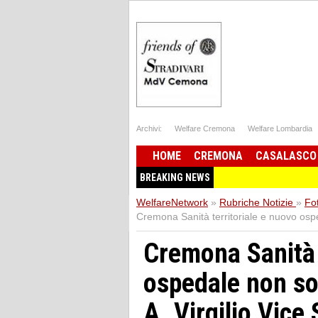
Archivi:
Welfare Cremona
Welfare Lombardia
HOME
CREMONA
CASALASCO
BREAKING NEWS
WelfareNetwork
»
Rubriche Notizie
»
Fot
Cremona Sanità territoriale e nuovo ospe
Cremona Sanità 
ospedale non so
A. Virgilio Vice