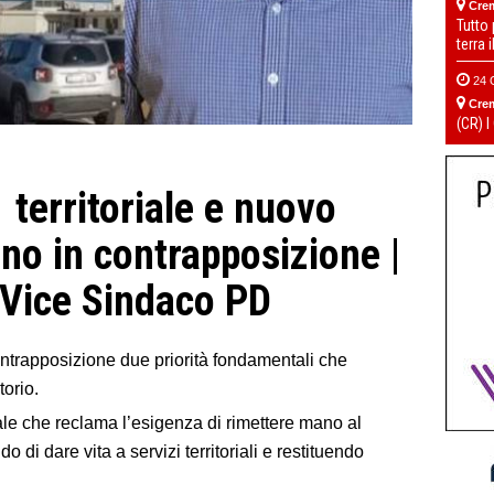
Cre
Tutto
terra 
24 
Cre
(CR) I
territoriale e nuovo
no in contrapposizione |
 Vice Sindaco PD
ntrapposizione due priorità fondamentali che
torio.
ale che reclama l’esigenza di rimettere mano al
 di dare vita a servizi territoriali e restituendo