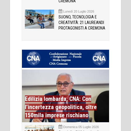
CREMONA
Lunedì 20 Luglio 2026
SUONO, TECNOLOGIA E
CREATIVITÀ: 21 LAUREANDI
PROTAGONISTI A CREMONA
Edilizia lombarda, CNA: Con
l’incertezza geopolitica, oltre
150mila imprese rischiano
Domenica 05 Luglio 2026