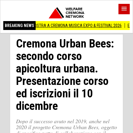
 IN MOSTRA A CREMONA MUSICA EXPO & FESTIVAL 2026
BREAKING NEWS
Edilizia lombarda,
Cremona Urban Bees:
secondo corso
apicoltura urbana.
Presentazione corso
ed iscrizioni il 10
dicembre
Dopo il successo avuto nel 2019, anche nel
2020 il progetto Cremona Urban Bees, oggetto