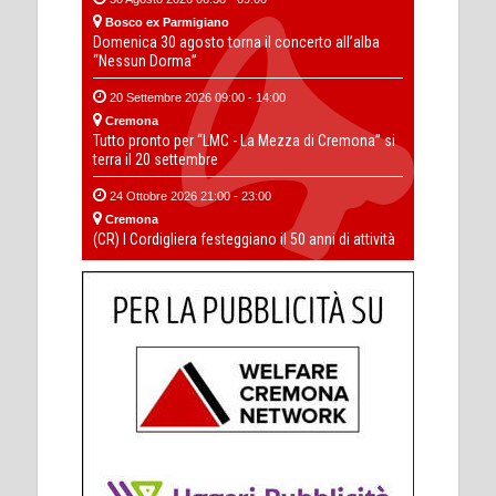
Bosco ex Parmigiano
Domenica 30 agosto torna il concerto all’alba
“Nessun Dorma”
20 Settembre 2026 09:00 - 14:00
Cremona
Tutto pronto per “LMC - La Mezza di Cremona” si
terra il 20 settembre
24 Ottobre 2026 21:00 - 23:00
Cremona
(CR) I Cordigliera festeggiano il 50 anni di attività