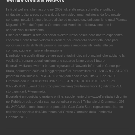
I siti del welfare, che nascono nel 2002, oltre alle news sul welfare, politica ,
sindacale ,cultura ecc. sono arricchiti con video, una mediateca, da foto notizie,
sondaggi, petizioni, blog e lettere al sito ed ospitano sezioni specifiche quali Pianeta
Migranti , L'Eco del Popolo e Cremona nel Mondo in collaborazione con le
associazioni di riferimento.
L'idea di costruire la rete dei portali Welfare News nasce dalla nostra esperienza
concreta e dalla ferma volontà di credere nei valori della solidarietà, delle pari
opportunità e dei diritti alla persona, sui quali siamo convinti, vada fatta più
comunicazione e migliore informazione.
L'ambizione è quella di intercettare quei cittadini, giovani o anziani, che abbiamo la
voglia di affrontare questi temi con uno sguardo lungo verso il futuro.
Il portale welfarenetwork.it è stato registrato, al Network Information Center per
l'Italia, nell’ottobre 2005 ed è oggi proprietà di Puntowelfare di GIANCARLO STORTI
[Impresa individuale n. REA CR-188702] con sede in Via Litta, 4- Cap 26100
Cremona con P.IVA 01493300196 e C.F. STRGCR51C10D150T. Tel. e Fax
0372.453429 . E-mail di servizio puntowelfare@welfarenetwork.it ; indirizzo PEC
storti.giancarlo@legalmail.it
Il portale è un quotidiano gratuito on line, supplemento di www.welfareitalia.it ,Iscritto
nel Pubblico registro della stampa periodica presso il Tribunale di Cremona n. 393
dal 24/09/203 e con direttore responsabile Gian Carlo Storti regolarmente iscritto
nell’elenco speciale dell’Albo tenuto dall’Ordine Giornalisti della Lombardia.
Gennaio 2016